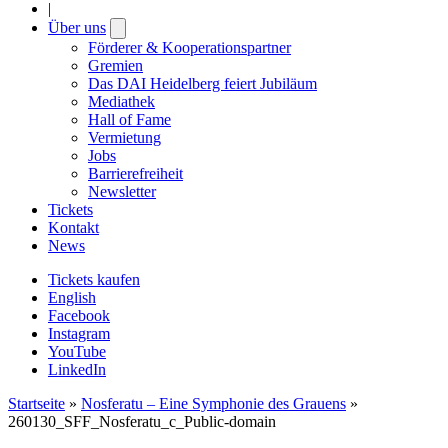
|
Über uns
Open
submenu
Förderer & Kooperationspartner
Gremien
Das DAI Heidelberg feiert Jubiläum
Mediathek
Hall of Fame
Vermietung
Jobs
Barrierefreiheit
Newsletter
Tickets
Kontakt
News
Tickets kaufen
English
Facebook
Instagram
YouTube
LinkedIn
Startseite
»
Nosferatu – Eine Symphonie des Grauens
»
260130_SFF_Nosferatu_c_Public-domain