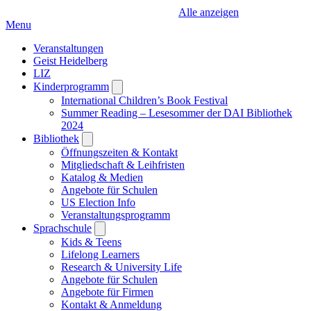
Alle anzeigen
Menu
Veranstaltungen
Geist Heidelberg
LIZ
Kinderprogramm
Open
submenu
International Children’s Book Festival
Summer Reading – Lesesommer der DAI Bibliothek
2024
Bibliothek
Open
submenu
Öffnungszeiten & Kontakt
Mitgliedschaft & Leihfristen
Katalog & Medien
Angebote für Schulen
US Election Info
Veranstaltungsprogramm
Sprachschule
Open
submenu
Kids & Teens
Lifelong Learners
Research & University Life
Angebote für Schulen
Angebote für Firmen
Kontakt & Anmeldung