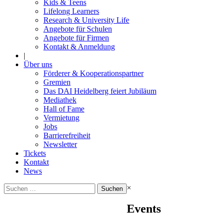
Kids & Teens
Lifelong Learners
Research & University Life
Angebote für Schulen
Angebote für Firmen
Kontakt & Anmeldung
|
Über uns
Förderer & Kooperationspartner
Gremien
Das DAI Heidelberg feiert Jubiläum
Mediathek
Hall of Fame
Vermietung
Jobs
Barrierefreiheit
Newsletter
Tickets
Kontakt
News
Suchen
×
nach:
Events