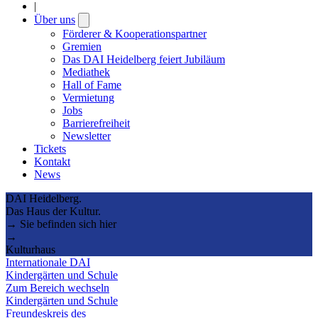
|
Über uns
Open
submenu
Förderer & Kooperationspartner
Gremien
Das DAI Heidelberg feiert Jubiläum
Mediathek
Hall of Fame
Vermietung
Jobs
Barrierefreiheit
Newsletter
Tickets
Kontakt
News
DAI Heidelberg.
Das Haus der Kultur.
→ Sie befinden sich hier
→
Kulturhaus
Internationale DAI
Kindergärten und Schule
Zum Bereich wechseln
Kindergärten und Schule
Freundeskreis des