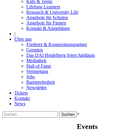
Kids & Teens
Lifelong Learners
Research & University Life
Angebote für Schulen
Angebote für Firmen
Kontakt & Anmeldung
|
Über uns
Förderer & Kooperationspartner
Gremien
Das DAI Heidelberg feiert Jubiläum
Mediathek
Hall of Fame
Vermietung
Jobs
Barrierefreiheit
Newsletter
Tickets
Kontakt
News
Suchen
×
nach:
Events