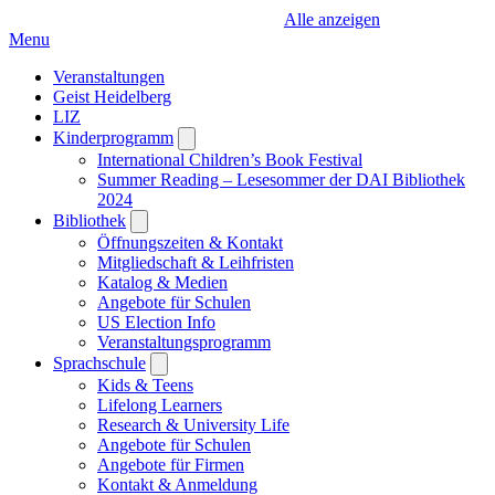
Alle anzeigen
Menu
Veranstaltungen
Geist Heidelberg
LIZ
Kinderprogramm
Open
submenu
International Children’s Book Festival
Summer Reading – Lesesommer der DAI Bibliothek
2024
Bibliothek
Open
submenu
Öffnungszeiten & Kontakt
Mitgliedschaft & Leihfristen
Katalog & Medien
Angebote für Schulen
US Election Info
Veranstaltungsprogramm
Sprachschule
Open
submenu
Kids & Teens
Lifelong Learners
Research & University Life
Angebote für Schulen
Angebote für Firmen
Kontakt & Anmeldung