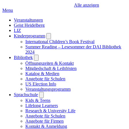
Alle anzeigen
Menu
Veranstaltungen
Geist Heidelberg
LIZ
Kinderprogramm
Open
submenu
International Children’s Book Festival
Summer Reading – Lesesommer der DAI Bibliothek
2024
Bibliothek
Open
submenu
Öffnungszeiten & Kontakt
Mitgliedschaft & Leihfristen
Katalog & Medien
Angebote für Schulen
US Election Info
Veranstaltungsprogramm
Sprachschule
Open
submenu
Kids & Teens
Lifelong Learners
Research & University Life
Angebote für Schulen
Angebote für Firmen
Kontakt & Anmeldung