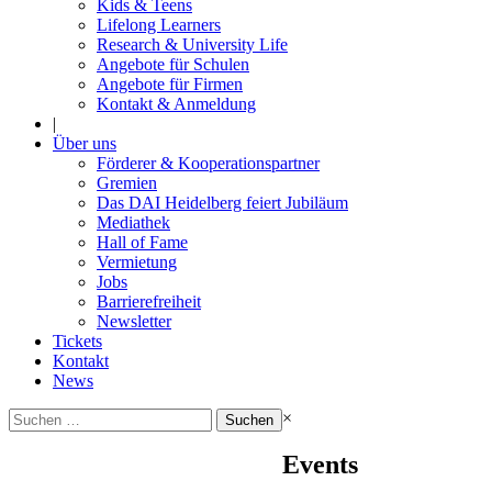
Kids & Teens
Lifelong Learners
Research & University Life
Angebote für Schulen
Angebote für Firmen
Kontakt & Anmeldung
|
Über uns
Förderer & Kooperationspartner
Gremien
Das DAI Heidelberg feiert Jubiläum
Mediathek
Hall of Fame
Vermietung
Jobs
Barrierefreiheit
Newsletter
Tickets
Kontakt
News
Suchen
×
nach:
Events