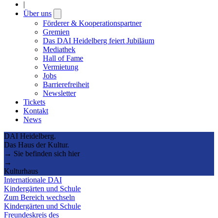
|
Über uns
Open
submenu
Förderer & Kooperationspartner
Gremien
Das DAI Heidelberg feiert Jubiläum
Mediathek
Hall of Fame
Vermietung
Jobs
Barrierefreiheit
Newsletter
Tickets
Kontakt
News
DAI Heidelberg.
Das Haus der Kultur.
→ Sie befinden sich hier
→
Kulturhaus
Internationale DAI
Kindergärten und Schule
Zum Bereich wechseln
Kindergärten und Schule
Freundeskreis des