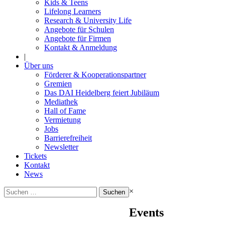
Kids & Teens
Lifelong Learners
Research & University Life
Angebote für Schulen
Angebote für Firmen
Kontakt & Anmeldung
|
Über uns
Förderer & Kooperationspartner
Gremien
Das DAI Heidelberg feiert Jubiläum
Mediathek
Hall of Fame
Vermietung
Jobs
Barrierefreiheit
Newsletter
Tickets
Kontakt
News
Suchen
×
nach:
Events