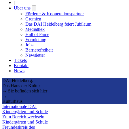
|
Über uns
Open
submenu
Förderer & Kooperationspartner
Gremien
Das DAI Heidelberg feiert Jubiläum
Mediathek
Hall of Fame
Vermietung
Jobs
Barrierefreiheit
Newsletter
Tickets
Kontakt
News
DAI Heidelberg.
Das Haus der Kultur.
→ Sie befinden sich hier
→
Kulturhaus
Internationale DAI
Kindergärten und Schule
Zum Bereich wechseln
Kindergärten und Schule
Freundeskreis des