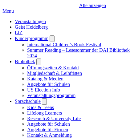
Alle anzeigen
Menu
Veranstaltungen
Geist Heidelberg
LIZ
Kinderprogramm
Open
submenu
International Children’s Book Festival
Summer Reading – Lesesommer der DAI Bibliothek
2024
Bibliothek
Open
submenu
Öffnungszeiten & Kontakt
Mitgliedschaft & Leihfristen
Katalog & Medien
Angebote für Schulen
US Election Info
Veranstaltungsprogramm
Sprachschule
Open
submenu
Kids & Teens
Lifelong Learners
Research & University Life
Angebote für Schulen
Angebote für Firmen
Kontakt & Anmeldung