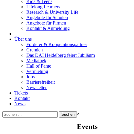
Kids & Teens
Lifelong Learners
Research & University Life
Angebote für Schulen
Angebote für Firmen
Kontakt & Anmeldung
|
Über uns
Förderer & Kooperationspartner
Gremien
Das DAI Heidelberg feiert Jubiläum
Mediathek
Hall of Fame
Vermietung
Jobs
Barrierefreiheit
Newsletter
Tickets
Kontakt
News
Suchen
×
nach:
Events