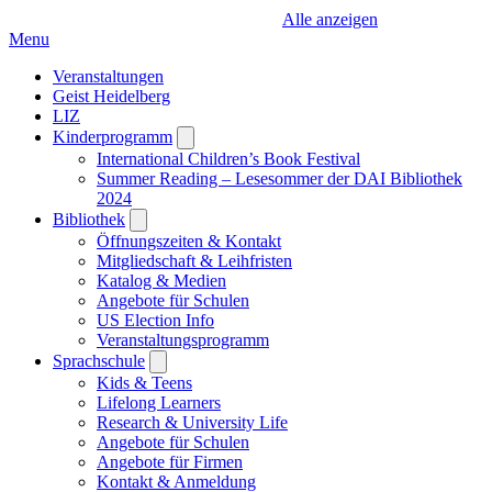
Alle anzeigen
Menu
Veranstaltungen
Geist Heidelberg
LIZ
Kinderprogramm
Open
submenu
International Children’s Book Festival
Summer Reading – Lesesommer der DAI Bibliothek
2024
Bibliothek
Open
submenu
Öffnungszeiten & Kontakt
Mitgliedschaft & Leihfristen
Katalog & Medien
Angebote für Schulen
US Election Info
Veranstaltungsprogramm
Sprachschule
Open
submenu
Kids & Teens
Lifelong Learners
Research & University Life
Angebote für Schulen
Angebote für Firmen
Kontakt & Anmeldung