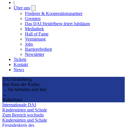
|
Über uns
Open
submenu
Förderer & Kooperationspartner
Gremien
Das DAI Heidelberg feiert Jubiläum
Mediathek
Hall of Fame
Vermietung
Jobs
Barrierefreiheit
Newsletter
Tickets
Kontakt
News
DAI Heidelberg.
Das Haus der Kultur.
→ Sie befinden sich hier
→
Kulturhaus
Internationale DAI
Kindergärten und Schule
Zum Bereich wechseln
Kindergärten und Schule
Freundeskreis des