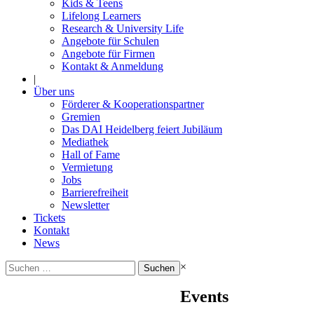
Kids & Teens
Lifelong Learners
Research & University Life
Angebote für Schulen
Angebote für Firmen
Kontakt & Anmeldung
|
Über uns
Förderer & Kooperationspartner
Gremien
Das DAI Heidelberg feiert Jubiläum
Mediathek
Hall of Fame
Vermietung
Jobs
Barrierefreiheit
Newsletter
Tickets
Kontakt
News
Suchen
×
nach:
Events