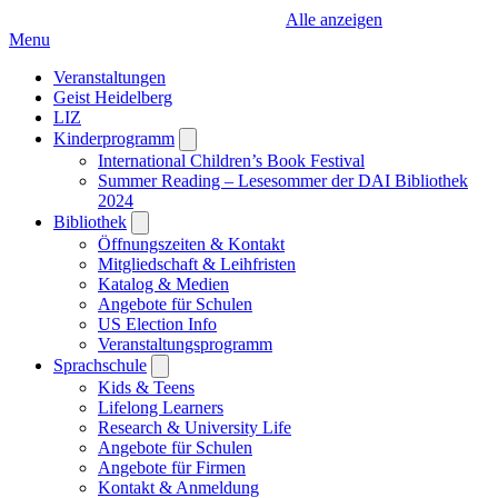
Alle anzeigen
Menu
Veranstaltungen
Geist Heidelberg
LIZ
Kinderprogramm
Open
submenu
International Children’s Book Festival
Summer Reading – Lesesommer der DAI Bibliothek
2024
Bibliothek
Open
submenu
Öffnungszeiten & Kontakt
Mitgliedschaft & Leihfristen
Katalog & Medien
Angebote für Schulen
US Election Info
Veranstaltungsprogramm
Sprachschule
Open
submenu
Kids & Teens
Lifelong Learners
Research & University Life
Angebote für Schulen
Angebote für Firmen
Kontakt & Anmeldung