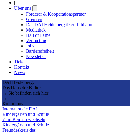
|
Über uns
Open
submenu
Förderer & Kooperationspartner
Gremien
Das DAI Heidelberg feiert Jubiläum
Mediathek
Hall of Fame
Vermietung
Jobs
Barrierefreiheit
Newsletter
Tickets
Kontakt
News
DAI Heidelberg.
Das Haus der Kultur.
→ Sie befinden sich hier
→
Kulturhaus
Internationale DAI
Kindergärten und Schule
Zum Bereich wechseln
Kindergärten und Schule
Freundeskreis des