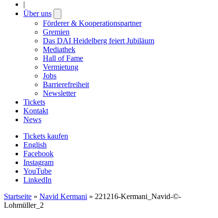
|
Über uns
Open
submenu
Förderer & Kooperationspartner
Gremien
Das DAI Heidelberg feiert Jubiläum
Mediathek
Hall of Fame
Vermietung
Jobs
Barrierefreiheit
Newsletter
Tickets
Kontakt
News
Tickets kaufen
English
Facebook
Instagram
YouTube
LinkedIn
Startseite
»
Navid Kermani
»
221216-Kermani_Navid-©-
Lohmüller_2