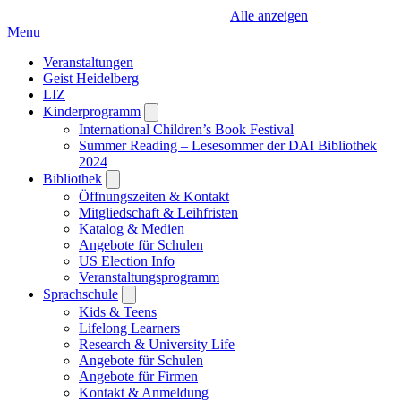
Alle anzeigen
Menu
Veranstaltungen
Geist Heidelberg
LIZ
Kinderprogramm
Open
submenu
International Children’s Book Festival
Summer Reading – Lesesommer der DAI Bibliothek
2024
Bibliothek
Open
submenu
Öffnungszeiten & Kontakt
Mitgliedschaft & Leihfristen
Katalog & Medien
Angebote für Schulen
US Election Info
Veranstaltungsprogramm
Sprachschule
Open
submenu
Kids & Teens
Lifelong Learners
Research & University Life
Angebote für Schulen
Angebote für Firmen
Kontakt & Anmeldung