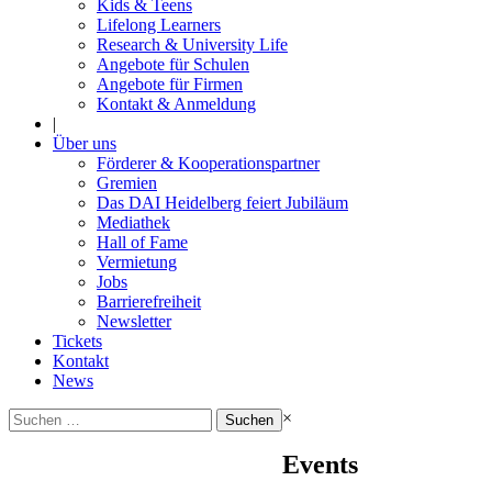
Kids & Teens
Lifelong Learners
Research & University Life
Angebote für Schulen
Angebote für Firmen
Kontakt & Anmeldung
|
Über uns
Förderer & Kooperationspartner
Gremien
Das DAI Heidelberg feiert Jubiläum
Mediathek
Hall of Fame
Vermietung
Jobs
Barrierefreiheit
Newsletter
Tickets
Kontakt
News
Suchen
×
nach:
Events