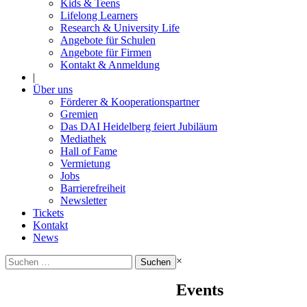
Kids & Teens
Lifelong Learners
Research & University Life
Angebote für Schulen
Angebote für Firmen
Kontakt & Anmeldung
|
Über uns
Förderer & Kooperationspartner
Gremien
Das DAI Heidelberg feiert Jubiläum
Mediathek
Hall of Fame
Vermietung
Jobs
Barrierefreiheit
Newsletter
Tickets
Kontakt
News
Suchen
×
nach:
Events