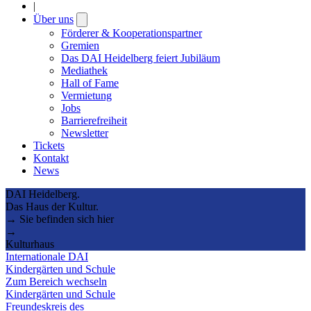
|
Über uns
Open
submenu
Förderer & Kooperationspartner
Gremien
Das DAI Heidelberg feiert Jubiläum
Mediathek
Hall of Fame
Vermietung
Jobs
Barrierefreiheit
Newsletter
Tickets
Kontakt
News
DAI Heidelberg.
Das Haus der Kultur.
→ Sie befinden sich hier
→
Kulturhaus
Internationale DAI
Kindergärten und Schule
Zum Bereich wechseln
Kindergärten und Schule
Freundeskreis des