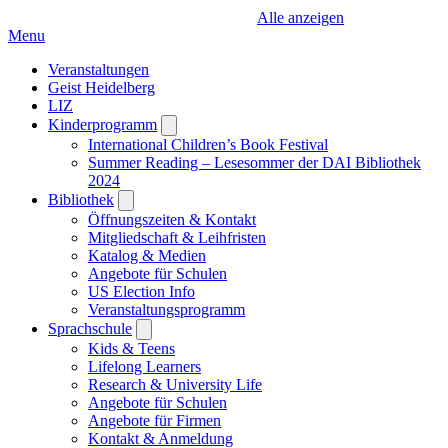
Alle anzeigen
Menu
Veranstaltungen
Geist Heidelberg
LIZ
Kinderprogramm
Open
submenu
International Children’s Book Festival
Summer Reading – Lesesommer der DAI Bibliothek
2024
Bibliothek
Open
submenu
Öffnungszeiten & Kontakt
Mitgliedschaft & Leihfristen
Katalog & Medien
Angebote für Schulen
US Election Info
Veranstaltungsprogramm
Sprachschule
Open
submenu
Kids & Teens
Lifelong Learners
Research & University Life
Angebote für Schulen
Angebote für Firmen
Kontakt & Anmeldung