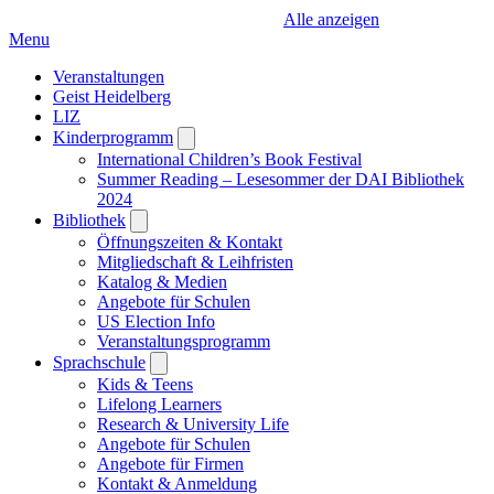
Alle anzeigen
Menu
Veranstaltungen
Geist Heidelberg
LIZ
Kinderprogramm
Open
submenu
International Children’s Book Festival
Summer Reading – Lesesommer der DAI Bibliothek
2024
Bibliothek
Open
submenu
Öffnungszeiten & Kontakt
Mitgliedschaft & Leihfristen
Katalog & Medien
Angebote für Schulen
US Election Info
Veranstaltungsprogramm
Sprachschule
Open
submenu
Kids & Teens
Lifelong Learners
Research & University Life
Angebote für Schulen
Angebote für Firmen
Kontakt & Anmeldung