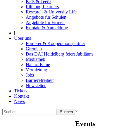
Kids & Teens
Lifelong Learners
Research & University Life
Angebote für Schulen
Angebote für Firmen
Kontakt & Anmeldung
|
Über uns
Förderer & Kooperationspartner
Gremien
Das DAI Heidelberg feiert Jubiläum
Mediathek
Hall of Fame
Vermietung
Jobs
Barrierefreiheit
Newsletter
Tickets
Kontakt
News
Suchen
×
nach:
Events