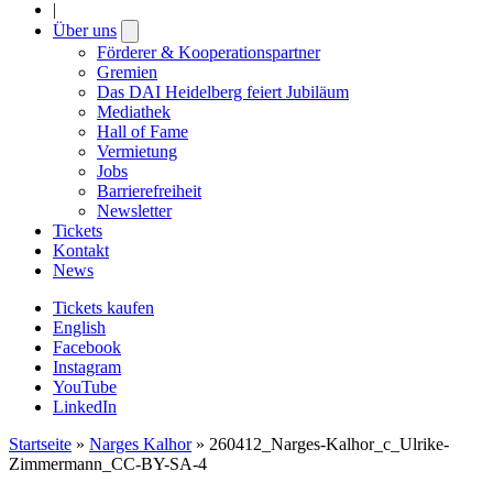
|
Über uns
Open
submenu
Förderer & Kooperationspartner
Gremien
Das DAI Heidelberg feiert Jubiläum
Mediathek
Hall of Fame
Vermietung
Jobs
Barrierefreiheit
Newsletter
Tickets
Kontakt
News
Tickets kaufen
English
Facebook
Instagram
YouTube
LinkedIn
Startseite
»
Narges Kalhor
»
260412_Narges-Kalhor_c_Ulrike-
Zimmermann_CC-BY-SA-4