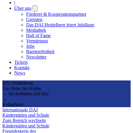
|
Über uns
Open
submenu
Förderer & Kooperationspartner
Gremien
Das DAI Heidelberg feiert Jubiläum
Mediathek
Hall of Fame
Vermietung
Jobs
Barrierefreiheit
Newsletter
Tickets
Kontakt
News
DAI Heidelberg.
Das Haus der Kultur.
→ Sie befinden sich hier
→
Kulturhaus
Internationale DAI
Kindergärten und Schule
Zum Bereich wechseln
Kindergärten und Schule
Freundeskreis des