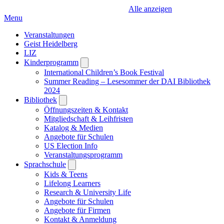
Alle anzeigen
Menu
Veranstaltungen
Geist Heidelberg
LIZ
Kinderprogramm
Open
submenu
International Children’s Book Festival
Summer Reading – Lesesommer der DAI Bibliothek
2024
Bibliothek
Open
submenu
Öffnungszeiten & Kontakt
Mitgliedschaft & Leihfristen
Katalog & Medien
Angebote für Schulen
US Election Info
Veranstaltungsprogramm
Sprachschule
Open
submenu
Kids & Teens
Lifelong Learners
Research & University Life
Angebote für Schulen
Angebote für Firmen
Kontakt & Anmeldung