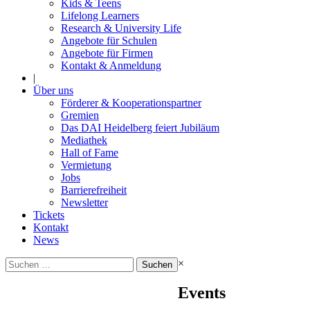
Kids & Teens
Lifelong Learners
Research & University Life
Angebote für Schulen
Angebote für Firmen
Kontakt & Anmeldung
|
Über uns
Förderer & Kooperationspartner
Gremien
Das DAI Heidelberg feiert Jubiläum
Mediathek
Hall of Fame
Vermietung
Jobs
Barrierefreiheit
Newsletter
Tickets
Kontakt
News
Suchen
×
nach:
Events