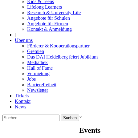
Kids & Teens
Lifelong Learners
Research & University Life
Angebote für Schulen
Angebote für Firmen
Kontakt & Anmeldung
|
Über uns
Förderer & Kooperationspartner
Gremien
Das DAI Heidelberg feiert Jubiläum
Mediathek
Hall of Fame
Vermietung
Jobs
Barrierefreiheit
Newsletter
Tickets
Kontakt
News
Suchen
×
nach:
Events