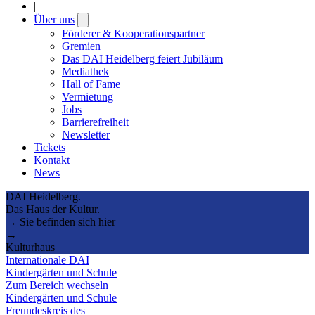
|
Über uns
Open
submenu
Förderer & Kooperationspartner
Gremien
Das DAI Heidelberg feiert Jubiläum
Mediathek
Hall of Fame
Vermietung
Jobs
Barrierefreiheit
Newsletter
Tickets
Kontakt
News
DAI Heidelberg.
Das Haus der Kultur.
→ Sie befinden sich hier
→
Kulturhaus
Internationale DAI
Kindergärten und Schule
Zum Bereich wechseln
Kindergärten und Schule
Freundeskreis des