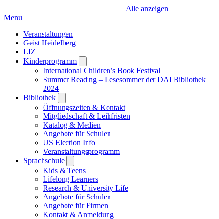
Alle anzeigen
Menu
Veranstaltungen
Geist Heidelberg
LIZ
Kinderprogramm
Open
submenu
International Children’s Book Festival
Summer Reading – Lesesommer der DAI Bibliothek
2024
Bibliothek
Open
submenu
Öffnungszeiten & Kontakt
Mitgliedschaft & Leihfristen
Katalog & Medien
Angebote für Schulen
US Election Info
Veranstaltungsprogramm
Sprachschule
Open
submenu
Kids & Teens
Lifelong Learners
Research & University Life
Angebote für Schulen
Angebote für Firmen
Kontakt & Anmeldung