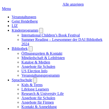
Alle anzeigen
Menu
Veranstaltungen
Geist Heidelberg
LIZ
Kinderprogramm
Open
submenu
International Children’s Book Festival
Summer Reading – Lesesommer der DAI Bibliothek
2024
Bibliothek
Open
submenu
Öffnungszeiten & Kontakt
Mitgliedschaft & Leihfristen
Katalog & Medien
Angebote für Schulen
US Election Info
Veranstaltungsprogramm
Sprachschule
Open
submenu
Kids & Teens
Lifelong Learners
Research & University Life
Angebote für Schulen
Angebote für Firmen
Kontakt & Anmeldung