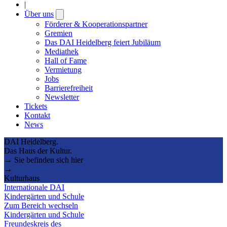
|
Über uns
Open
submenu
Förderer & Kooperationspartner
Gremien
Das DAI Heidelberg feiert Jubiläum
Mediathek
Hall of Fame
Vermietung
Jobs
Barrierefreiheit
Newsletter
Tickets
Kontakt
News
DAI Heidelberg.
Das Haus der Kultur.
→ Sie befinden sich hier
→
Kulturhaus
Internationale DAI
Kindergärten und Schule
Zum Bereich wechseln
Kindergärten und Schule
Freundeskreis des