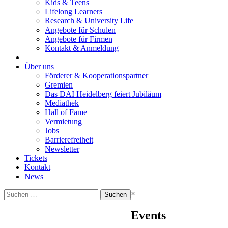
Kids & Teens
Lifelong Learners
Research & University Life
Angebote für Schulen
Angebote für Firmen
Kontakt & Anmeldung
|
Über uns
Förderer & Kooperationspartner
Gremien
Das DAI Heidelberg feiert Jubiläum
Mediathek
Hall of Fame
Vermietung
Jobs
Barrierefreiheit
Newsletter
Tickets
Kontakt
News
Suchen
×
nach:
Events