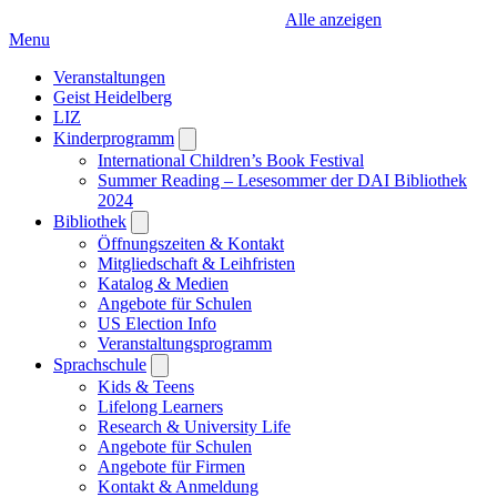
Alle anzeigen
Menu
Veranstaltungen
Geist Heidelberg
LIZ
Kinderprogramm
Open
submenu
International Children’s Book Festival
Summer Reading – Lesesommer der DAI Bibliothek
2024
Bibliothek
Open
submenu
Öffnungszeiten & Kontakt
Mitgliedschaft & Leihfristen
Katalog & Medien
Angebote für Schulen
US Election Info
Veranstaltungsprogramm
Sprachschule
Open
submenu
Kids & Teens
Lifelong Learners
Research & University Life
Angebote für Schulen
Angebote für Firmen
Kontakt & Anmeldung