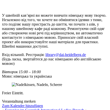
У швейній кав’ярні ви можете вивчати німецьку мову творчо.
Незалежно від того, чи хочете ви обмінятися ідеями з тими,
хто поділяє вашу пристрасть до шиття, чи почати з азів, у
нашому швейному кафе раді кожному. Ремонтуючи свій одяг
або створюючи нові речі під керівництвом, ви автоматично
контактуєте з німецькою мовою. Приносьте свій власний
проект або використовуйте наші матеріали для практики.
Швейні машинки доступні.
Вхід вільний. Реєстрація:
library@dai-heidelberg.de
(Будь ласка, звертайтеся до нас німецькою або англійською
мовою)
Вівторок 15:00 – 18:00
Мови: німецька та українська
Freier Eintritt.
Veranstaltung merken
Zum Kalender hinzufügen