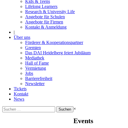
Kids & Teens
Lifelong Learners
Research & University Life
Angebote für Schulen
Angebote für Firmen
Kontakt & Anmeldung
|
Über uns
Förderer & Kooperationspartner
Gremien
Das DAI Heidelberg feiert Jubiläum
Mediathek
Hall of Fame
Vermietung
Jobs
Barrierefreiheit
Newsletter
Tickets
Kontakt
News
Suchen
×
nach:
Events