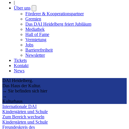
|
Über uns
Open
submenu
Förderer & Kooperationspartner
Gremien
Das DAI Heidelberg feiert Jubiläum
Mediathek
Hall of Fame
Vermietung
Jobs
Barrierefreiheit
Newsletter
Tickets
Kontakt
News
DAI Heidelberg.
Das Haus der Kultur.
→ Sie befinden sich hier
→
Kulturhaus
Internationale DAI
Kindergärten und Schule
Zum Bereich wechseln
Kindergärten und Schule
Freundeskreis des