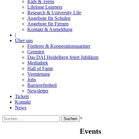
Kids & Teens
Lifelong Learners
Research & University Life
Angebote für Schulen
Angebote für Firmen
Kontakt & Anmeldung
|
Über uns
Förderer & Kooperationspartner
Gremien
Das DAI Heidelberg feiert Jubiläum
Mediathek
Hall of Fame
Vermietung
Jobs
Barrierefreiheit
Newsletter
Tickets
Kontakt
News
Suchen
×
nach:
Events