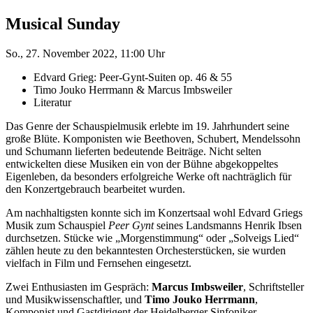
Musical Sunday
So., 27. November 2022, 11:00 Uhr
Edvard Grieg: Peer-Gynt-Suiten op. 46 & 55
Timo Jouko Herrmann & Marcus Imbsweiler
Literatur
Das Genre der Schauspielmusik erlebte im 19. Jahrhundert seine
große Blüte. Komponisten wie Beethoven, Schubert, Mendelssohn
und Schumann lieferten bedeutende Beiträge. Nicht selten
entwickelten diese Musiken ein von der Bühne abgekoppeltes
Eigenleben, da besonders erfolgreiche Werke oft nachträglich für
den Konzertgebrauch bearbeitet wurden.
Am nachhaltigsten konnte sich im Konzertsaal wohl Edvard Griegs
Musik zum Schauspiel
Peer Gynt
seines Landsmanns Henrik Ibsen
durchsetzen. Stücke wie „Morgenstimmung“ oder „Solveigs Lied“
zählen heute zu den bekanntesten Orchesterstücken, sie wurden
vielfach in Film und Fernsehen eingesetzt.
Zwei Enthusiasten im Gespräch:
Marcus Imbsweiler
, Schriftsteller
und Musikwissenschaftler, und
Timo Jouko Herrmann
,
Komponist und Gastdirigent der Heidelberger Sinfoniker.