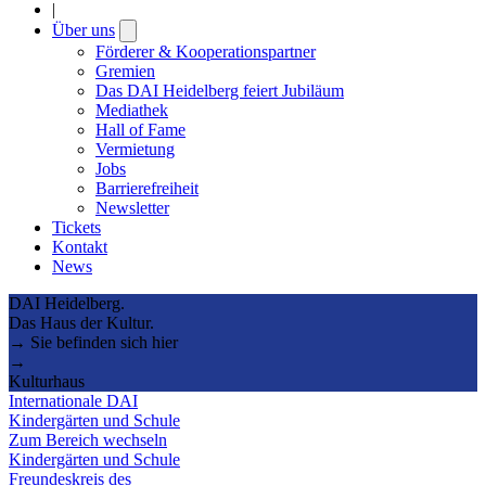
|
Über uns
Open
submenu
Förderer & Kooperationspartner
Gremien
Das DAI Heidelberg feiert Jubiläum
Mediathek
Hall of Fame
Vermietung
Jobs
Barrierefreiheit
Newsletter
Tickets
Kontakt
News
DAI Heidelberg.
Das Haus der Kultur.
→ Sie befinden sich hier
→
Kulturhaus
Internationale DAI
Kindergärten und Schule
Zum Bereich wechseln
Kindergärten und Schule
Freundeskreis des