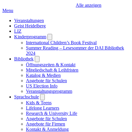
Alle anzeigen
Menu
Veranstaltungen
Geist Heidelberg
LIZ
Kinderprogramm
Open
submenu
International Children’s Book Festival
Summer Reading – Lesesommer der DAI Bibliothek
2024
Bibliothek
Open
submenu
Öffnungszeiten & Kontakt
Mitgliedschaft & Leihfristen
Katalog & Medien
Angebote für Schulen
US Election Info
Veranstaltungsprogramm
Sprachschule
Open
submenu
Kids & Teens
Lifelong Learners
Research & University Life
Angebote für Schulen
Angebote für Firmen
Kontakt & Anmeldung