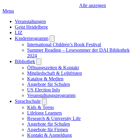
Alle anzeigen
Menu
Veranstaltungen
Geist Heidelberg
LIZ
Kinderprogramm
Open
submenu
International Children’s Book Festival
Summer Reading – Lesesommer der DAI Bibliothek
2024
Bibliothek
Open
submenu
Öffnungszeiten & Kontakt
Mitgliedschaft & Leihfristen
Katalog & Medien
Angebote für Schulen
US Election Info
Veranstaltungsprogramm
Sprachschule
Open
submenu
Kids & Teens
Lifelong Learners
Research & University Life
Angebote für Schulen
Angebote für Firmen
Kontakt & Anmeldung