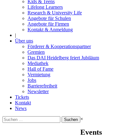
Kids & Teens
Lifelong Learners
Research & University Life
Angebote für Schulen
Angebote für Firmen
Kontakt & Anmeldung
|
Über uns
Förderer & Kooperationspartner
Gremien
Das DAI Heidelberg feiert Jubiläum
Mediathek
Hall of Fame
Vermietung
Jobs
Barrierefreiheit
Newsletter
Tickets
Kontakt
News
Suchen
×
nach:
Events