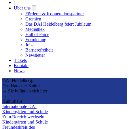
|
Über uns
Open
submenu
Förderer & Kooperationspartner
Gremien
Das DAI Heidelberg feiert Jubiläum
Mediathek
Hall of Fame
Vermietung
Jobs
Barrierefreiheit
Newsletter
Tickets
Kontakt
News
DAI Heidelberg.
Das Haus der Kultur.
→ Sie befinden sich hier
→
Kulturhaus
Internationale DAI
Kindergärten und Schule
Zum Bereich wechseln
Kindergärten und Schule
Freundeskreis des