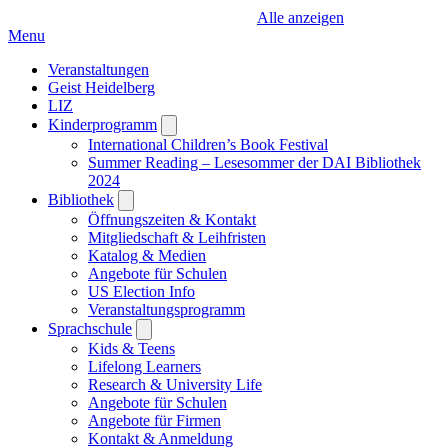
Alle anzeigen
Menu
Veranstaltungen
Geist Heidelberg
LIZ
Kinderprogramm
Open
submenu
International Children’s Book Festival
Summer Reading – Lesesommer der DAI Bibliothek
2024
Bibliothek
Open
submenu
Öffnungszeiten & Kontakt
Mitgliedschaft & Leihfristen
Katalog & Medien
Angebote für Schulen
US Election Info
Veranstaltungsprogramm
Sprachschule
Open
submenu
Kids & Teens
Lifelong Learners
Research & University Life
Angebote für Schulen
Angebote für Firmen
Kontakt & Anmeldung