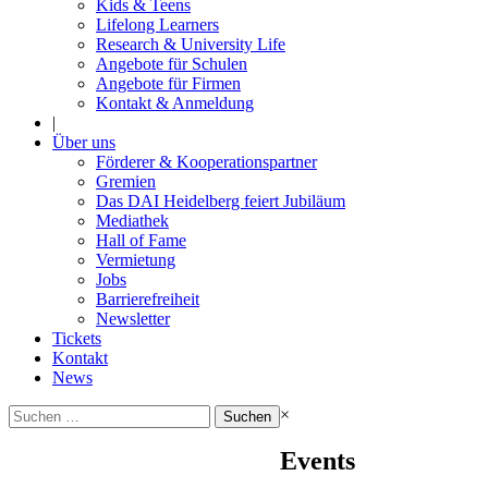
Kids & Teens
Lifelong Learners
Research & University Life
Angebote für Schulen
Angebote für Firmen
Kontakt & Anmeldung
|
Über uns
Förderer & Kooperationspartner
Gremien
Das DAI Heidelberg feiert Jubiläum
Mediathek
Hall of Fame
Vermietung
Jobs
Barrierefreiheit
Newsletter
Tickets
Kontakt
News
Suchen
×
nach:
Events