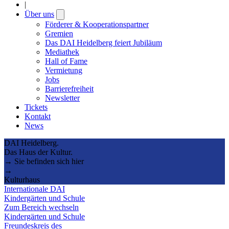
|
Über uns
Open
submenu
Förderer & Kooperationspartner
Gremien
Das DAI Heidelberg feiert Jubiläum
Mediathek
Hall of Fame
Vermietung
Jobs
Barrierefreiheit
Newsletter
Tickets
Kontakt
News
DAI Heidelberg.
Das Haus der Kultur.
→ Sie befinden sich hier
→
Kulturhaus
Internationale DAI
Kindergärten und Schule
Zum Bereich wechseln
Kindergärten und Schule
Freundeskreis des