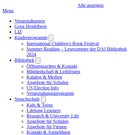
Alle anzeigen
Menu
Veranstaltungen
Geist Heidelberg
LIZ
Kinderprogramm
Open
submenu
International Children’s Book Festival
Summer Reading – Lesesommer der DAI Bibliothek
2024
Bibliothek
Open
submenu
Öffnungszeiten & Kontakt
Mitgliedschaft & Leihfristen
Katalog & Medien
Angebote für Schulen
US Election Info
Veranstaltungsprogramm
Sprachschule
Open
submenu
Kids & Teens
Lifelong Learners
Research & University Life
Angebote für Schulen
Angebote für Firmen
Kontakt & Anmeldung