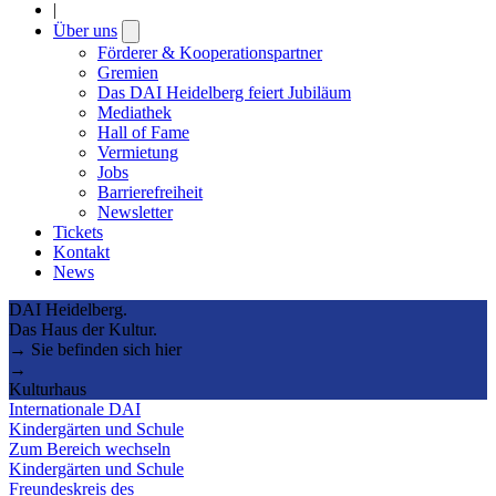
|
Über uns
Open
submenu
Förderer & Kooperationspartner
Gremien
Das DAI Heidelberg feiert Jubiläum
Mediathek
Hall of Fame
Vermietung
Jobs
Barrierefreiheit
Newsletter
Tickets
Kontakt
News
DAI Heidelberg.
Das Haus der Kultur.
→ Sie befinden sich hier
→
Kulturhaus
Internationale DAI
Kindergärten und Schule
Zum Bereich wechseln
Kindergärten und Schule
Freundeskreis des