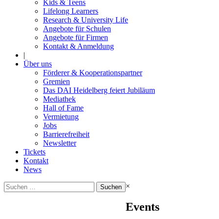
Kids & Teens
Lifelong Learners
Research & University Life
Angebote für Schulen
Angebote für Firmen
Kontakt & Anmeldung
|
Über uns
Förderer & Kooperationspartner
Gremien
Das DAI Heidelberg feiert Jubiläum
Mediathek
Hall of Fame
Vermietung
Jobs
Barrierefreiheit
Newsletter
Tickets
Kontakt
News
Suchen
×
nach:
Events