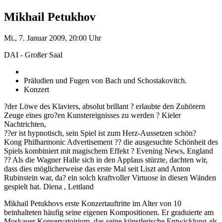
Mikhail Petukhov
Mi., 7. Januar 2009, 20:00 Uhr
DAI - Großer Saal
Präludien und Fugen von Bach und Schostakovitch.
Konzert
?der Löwe des Klaviers, absolut brillant ? erlaubte den Zuhörern
Zeuge eines gro?en Kunstereignisses zu werden ? Kieler
Nachtrichten,
??er ist hypnotisch, sein Spiel ist zum Herz-Aussetzen schön?
Kong Philharmonic Advertisement ?? die ausgesuchte Schönheit des
Spiels kombiniert mit magischem Effekt ? Evening News, England
?? Als die Wagner Halle sich in den Applaus stürzte, dachten wir,
dass dies möglicherweise das erste Mal seit Liszt and Anton
Rubinstein war, da? ein solch kraftvoller Virtuose in diesen Wänden
gespielt hat. Diena , Lettland
Mikhail Petukhovs erste Konzertauftritte im Alter von 10
beinhalteten häufig seine eigenen Kompositionen. Er graduierte am
Moskauer Konservatoirium, das seine künstlerische Entwicklung als