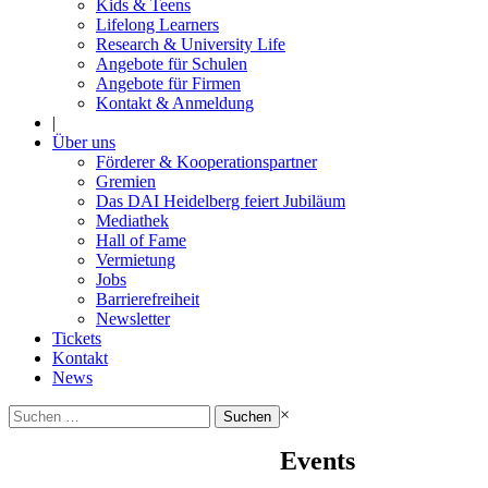
Kids & Teens
Lifelong Learners
Research & University Life
Angebote für Schulen
Angebote für Firmen
Kontakt & Anmeldung
|
Über uns
Förderer & Kooperationspartner
Gremien
Das DAI Heidelberg feiert Jubiläum
Mediathek
Hall of Fame
Vermietung
Jobs
Barrierefreiheit
Newsletter
Tickets
Kontakt
News
Suchen
×
nach:
Events