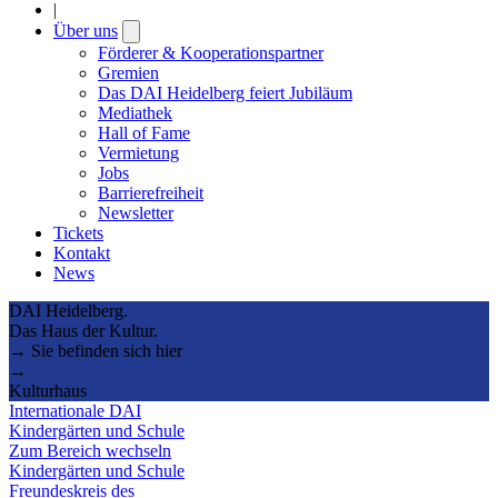
|
Über uns
Open
submenu
Förderer & Kooperationspartner
Gremien
Das DAI Heidelberg feiert Jubiläum
Mediathek
Hall of Fame
Vermietung
Jobs
Barrierefreiheit
Newsletter
Tickets
Kontakt
News
DAI Heidelberg.
Das Haus der Kultur.
→ Sie befinden sich hier
→
Kulturhaus
Internationale DAI
Kindergärten und Schule
Zum Bereich wechseln
Kindergärten und Schule
Freundeskreis des