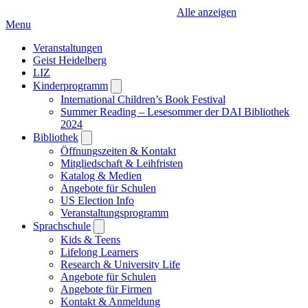
Alle anzeigen
Menu
Veranstaltungen
Geist Heidelberg
LIZ
Kinderprogramm
Open
submenu
International Children’s Book Festival
Summer Reading – Lesesommer der DAI Bibliothek
2024
Bibliothek
Open
submenu
Öffnungszeiten & Kontakt
Mitgliedschaft & Leihfristen
Katalog & Medien
Angebote für Schulen
US Election Info
Veranstaltungsprogramm
Sprachschule
Open
submenu
Kids & Teens
Lifelong Learners
Research & University Life
Angebote für Schulen
Angebote für Firmen
Kontakt & Anmeldung