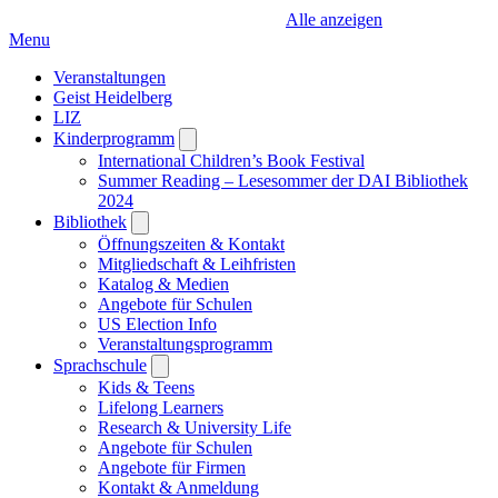
Alle anzeigen
Menu
Veranstaltungen
Geist Heidelberg
LIZ
Kinderprogramm
Open
submenu
International Children’s Book Festival
Summer Reading – Lesesommer der DAI Bibliothek
2024
Bibliothek
Open
submenu
Öffnungszeiten & Kontakt
Mitgliedschaft & Leihfristen
Katalog & Medien
Angebote für Schulen
US Election Info
Veranstaltungsprogramm
Sprachschule
Open
submenu
Kids & Teens
Lifelong Learners
Research & University Life
Angebote für Schulen
Angebote für Firmen
Kontakt & Anmeldung