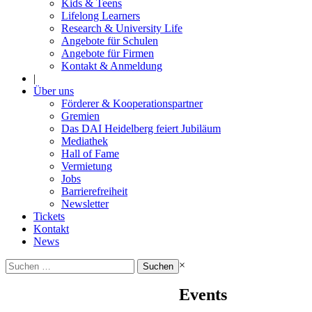
Kids & Teens
Lifelong Learners
Research & University Life
Angebote für Schulen
Angebote für Firmen
Kontakt & Anmeldung
|
Über uns
Förderer & Kooperationspartner
Gremien
Das DAI Heidelberg feiert Jubiläum
Mediathek
Hall of Fame
Vermietung
Jobs
Barrierefreiheit
Newsletter
Tickets
Kontakt
News
Suchen
×
nach:
Events