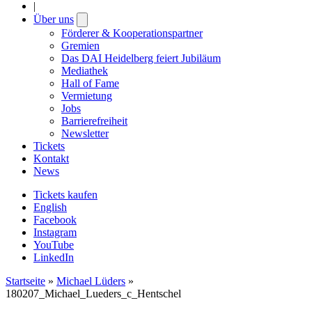
|
Über uns
Open
submenu
Förderer & Kooperationspartner
Gremien
Das DAI Heidelberg feiert Jubiläum
Mediathek
Hall of Fame
Vermietung
Jobs
Barrierefreiheit
Newsletter
Tickets
Kontakt
News
Tickets kaufen
English
Facebook
Instagram
YouTube
LinkedIn
Startseite
»
Michael Lüders
»
180207_Michael_Lueders_c_Hentschel