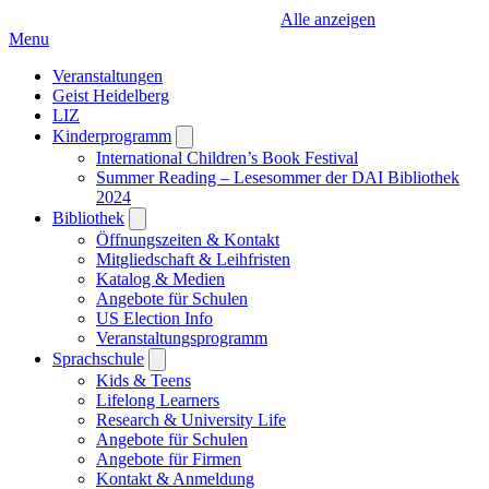
Alle anzeigen
Menu
Veranstaltungen
Geist Heidelberg
LIZ
Kinderprogramm
Open
submenu
International Children’s Book Festival
Summer Reading – Lesesommer der DAI Bibliothek
2024
Bibliothek
Open
submenu
Öffnungszeiten & Kontakt
Mitgliedschaft & Leihfristen
Katalog & Medien
Angebote für Schulen
US Election Info
Veranstaltungsprogramm
Sprachschule
Open
submenu
Kids & Teens
Lifelong Learners
Research & University Life
Angebote für Schulen
Angebote für Firmen
Kontakt & Anmeldung