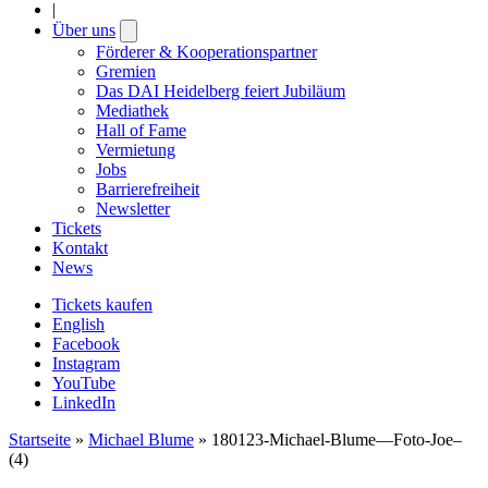
|
Über uns
Open
submenu
Förderer & Kooperationspartner
Gremien
Das DAI Heidelberg feiert Jubiläum
Mediathek
Hall of Fame
Vermietung
Jobs
Barrierefreiheit
Newsletter
Tickets
Kontakt
News
Tickets kaufen
English
Facebook
Instagram
YouTube
LinkedIn
Startseite
»
Michael Blume
»
180123-Michael-Blume—Foto-Joe–
(4)