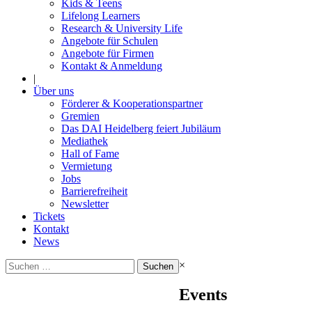
Kids & Teens
Lifelong Learners
Research & University Life
Angebote für Schulen
Angebote für Firmen
Kontakt & Anmeldung
|
Über uns
Förderer & Kooperationspartner
Gremien
Das DAI Heidelberg feiert Jubiläum
Mediathek
Hall of Fame
Vermietung
Jobs
Barrierefreiheit
Newsletter
Tickets
Kontakt
News
Suchen
×
nach:
Events