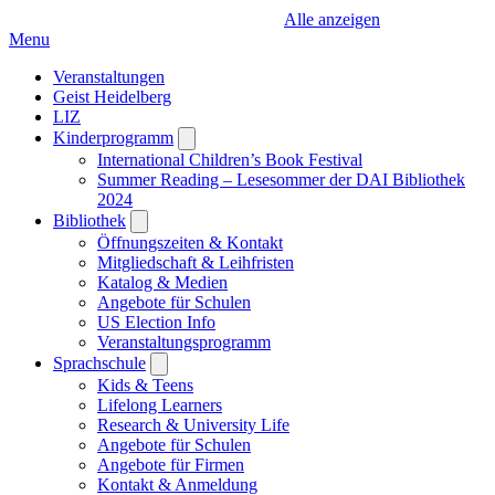
Alle anzeigen
Menu
Veranstaltungen
Geist Heidelberg
LIZ
Kinderprogramm
Open
submenu
International Children’s Book Festival
Summer Reading – Lesesommer der DAI Bibliothek
2024
Bibliothek
Open
submenu
Öffnungszeiten & Kontakt
Mitgliedschaft & Leihfristen
Katalog & Medien
Angebote für Schulen
US Election Info
Veranstaltungsprogramm
Sprachschule
Open
submenu
Kids & Teens
Lifelong Learners
Research & University Life
Angebote für Schulen
Angebote für Firmen
Kontakt & Anmeldung