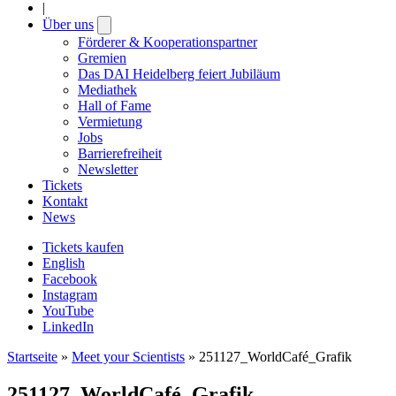
|
Über uns
Open
submenu
Förderer & Kooperationspartner
Gremien
Das DAI Heidelberg feiert Jubiläum
Mediathek
Hall of Fame
Vermietung
Jobs
Barrierefreiheit
Newsletter
Tickets
Kontakt
News
Tickets kaufen
English
Facebook
Instagram
YouTube
LinkedIn
Startseite
»
Meet your Scientists
»
251127_WorldCafé_Grafik
251127_WorldCafé_Grafik