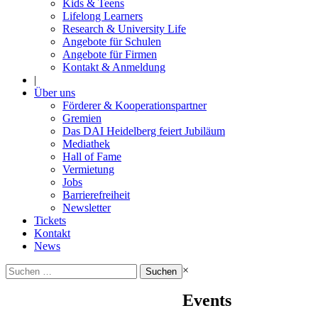
Kids & Teens
Lifelong Learners
Research & University Life
Angebote für Schulen
Angebote für Firmen
Kontakt & Anmeldung
|
Über uns
Förderer & Kooperationspartner
Gremien
Das DAI Heidelberg feiert Jubiläum
Mediathek
Hall of Fame
Vermietung
Jobs
Barrierefreiheit
Newsletter
Tickets
Kontakt
News
Suchen
×
nach:
Events