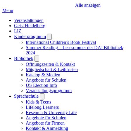
Alle anzeigen
Menu
Veranstaltungen
Geist Heidelberg
LIZ
Kinderprogramm
Open
submenu
International Children’s Book Festival
Summer Reading – Lesesommer der DAI Bibliothek
2024
Bibliothek
Open
submenu
Öffnungszeiten & Kontakt
Mitgliedschaft & Leihfristen
Katalog & Medien
Angebote für Schulen
US Election Info
Veranstaltungsprogramm
Sprachschule
Open
submenu
Kids & Teens
Lifelong Learners
Research & University Life
Angebote für Schulen
Angebote für Firmen
Kontakt & Anmeldung