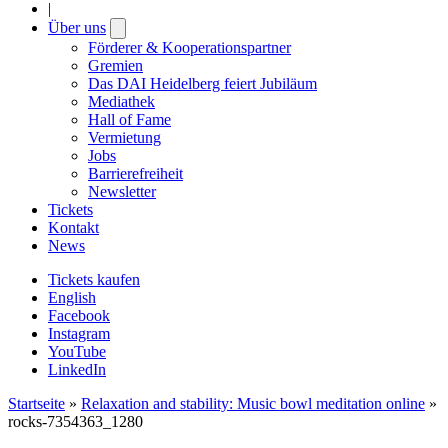
|
Über uns
Open
submenu
Förderer & Kooperationspartner
Gremien
Das DAI Heidelberg feiert Jubiläum
Mediathek
Hall of Fame
Vermietung
Jobs
Barrierefreiheit
Newsletter
Tickets
Kontakt
News
Tickets kaufen
English
Facebook
Instagram
YouTube
LinkedIn
Startseite
»
Relaxation and stability: Music bowl meditation online
»
rocks-7354363_1280