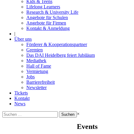
Kids & Teens
Lifelong Learners
Research & University Life
Angebote für Schulen
Angebote für Firmen
Kontakt & Anmeldung
|
Über uns
Förderer & Kooperationspartner
Gremien
Das DAI Heidelberg feiert Jubiläum
Mediathek
Hall of Fame
Vermietung
Jobs
Barrierefreiheit
Newsletter
Tickets
Kontakt
News
Suchen
×
nach:
Events