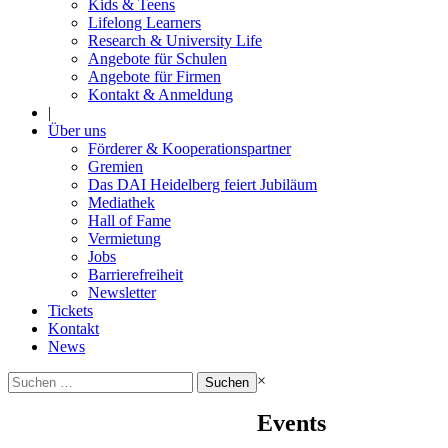
Kids & Teens
Lifelong Learners
Research & University Life
Angebote für Schulen
Angebote für Firmen
Kontakt & Anmeldung
|
Über uns
Förderer & Kooperationspartner
Gremien
Das DAI Heidelberg feiert Jubiläum
Mediathek
Hall of Fame
Vermietung
Jobs
Barrierefreiheit
Newsletter
Tickets
Kontakt
News
Suchen
×
nach:
Events