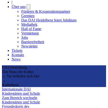
|
Über uns
Open
submenu
Förderer & Kooperationspartner
Gremien
Das DAI Heidelberg feiert Jubiläum
Mediathek
Hall of Fame
Vermietung
Jobs
Barrierefreiheit
Newsletter
Tickets
Kontakt
News
DAI Heidelberg.
Das Haus der Kultur.
→ Sie befinden sich hier
→
Kulturhaus
Internationale DAI
Kindergärten und Schule
Zum Bereich wechseln
Kindergärten und Schule
Freundeskreis des