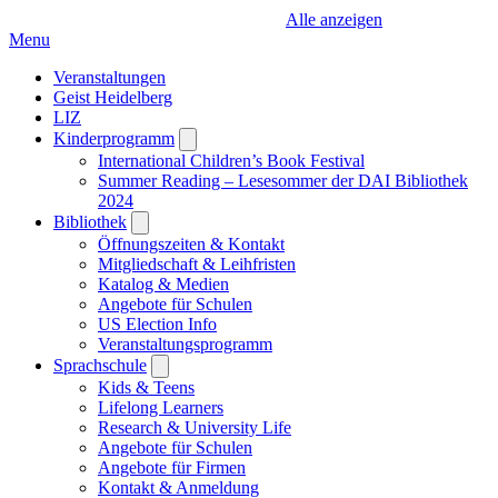
Alle anzeigen
Menu
Veranstaltungen
Geist Heidelberg
LIZ
Kinderprogramm
Open
submenu
International Children’s Book Festival
Summer Reading – Lesesommer der DAI Bibliothek
2024
Bibliothek
Open
submenu
Öffnungszeiten & Kontakt
Mitgliedschaft & Leihfristen
Katalog & Medien
Angebote für Schulen
US Election Info
Veranstaltungsprogramm
Sprachschule
Open
submenu
Kids & Teens
Lifelong Learners
Research & University Life
Angebote für Schulen
Angebote für Firmen
Kontakt & Anmeldung