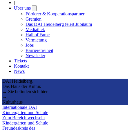
|
Über uns
Open
submenu
Förderer & Kooperationspartner
Gremien
Das DAI Heidelberg feiert Jubiläum
Mediathek
Hall of Fame
Vermietung
Jobs
Barrierefreiheit
Newsletter
Tickets
Kontakt
News
DAI Heidelberg.
Das Haus der Kultur.
→ Sie befinden sich hier
→
Kulturhaus
Internationale DAI
Kindergärten und Schule
Zum Bereich wechseln
Kindergärten und Schule
Freundeskreis des