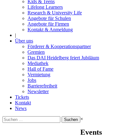
Kids & Teens
Lifelong Learners
Research & University Life
Angebote für Schulen
Angebote für Firmen
Kontakt & Anmeldung
|
Über uns
Förderer & Kooperationspartner
Gremien
Das DAI Heidelberg feiert Jubiläum
Mediathek
Hall of Fame
Vermietung
Jobs
Barrierefreiheit
Newsletter
Tickets
Kontakt
News
Suchen
×
nach:
Events