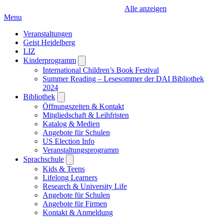
Alle anzeigen
Menu
Veranstaltungen
Geist Heidelberg
LIZ
Kinderprogramm
Open
submenu
International Children’s Book Festival
Summer Reading – Lesesommer der DAI Bibliothek
2024
Bibliothek
Open
submenu
Öffnungszeiten & Kontakt
Mitgliedschaft & Leihfristen
Katalog & Medien
Angebote für Schulen
US Election Info
Veranstaltungsprogramm
Sprachschule
Open
submenu
Kids & Teens
Lifelong Learners
Research & University Life
Angebote für Schulen
Angebote für Firmen
Kontakt & Anmeldung