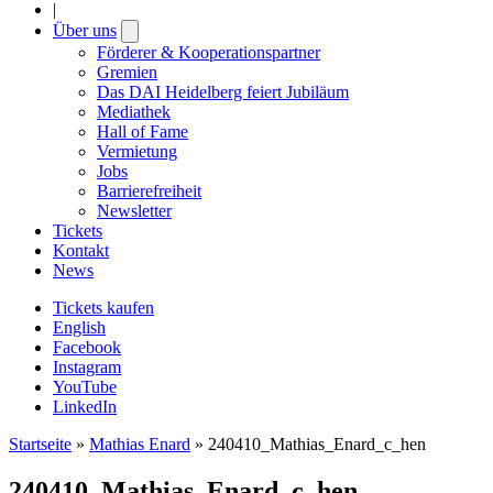
|
Über uns
Open
submenu
Förderer & Kooperationspartner
Gremien
Das DAI Heidelberg feiert Jubiläum
Mediathek
Hall of Fame
Vermietung
Jobs
Barrierefreiheit
Newsletter
Tickets
Kontakt
News
Tickets kaufen
English
Facebook
Instagram
YouTube
LinkedIn
Startseite
»
Mathias Enard
»
240410_Mathias_Enard_c_hen
240410_Mathias_Enard_c_hen