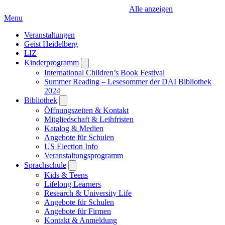
Alle anzeigen
Menu
Veranstaltungen
Geist Heidelberg
LIZ
Kinderprogramm
Open
submenu
International Children’s Book Festival
Summer Reading – Lesesommer der DAI Bibliothek
2024
Bibliothek
Open
submenu
Öffnungszeiten & Kontakt
Mitgliedschaft & Leihfristen
Katalog & Medien
Angebote für Schulen
US Election Info
Veranstaltungsprogramm
Sprachschule
Open
submenu
Kids & Teens
Lifelong Learners
Research & University Life
Angebote für Schulen
Angebote für Firmen
Kontakt & Anmeldung