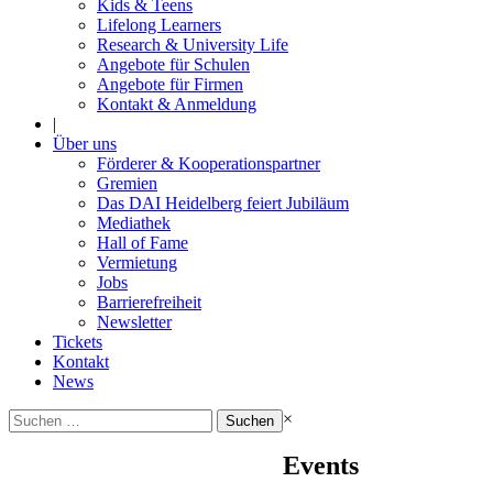
Kids & Teens
Lifelong Learners
Research & University Life
Angebote für Schulen
Angebote für Firmen
Kontakt & Anmeldung
|
Über uns
Förderer & Kooperationspartner
Gremien
Das DAI Heidelberg feiert Jubiläum
Mediathek
Hall of Fame
Vermietung
Jobs
Barrierefreiheit
Newsletter
Tickets
Kontakt
News
Suchen
×
nach:
Events