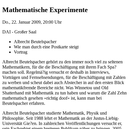
Mathematische Experimente
Do., 22. Januar 2009, 20:00 Uhr
DAI - Großer Saal
Albrecht Beutelspacher
Wie man durch eine Postkarte steigt
Vortrag
Albrecht Beutelspacher gehört zu den immer noch viel zu seltenen
Mathematikern, für die die Beschäftigung mit ihrem Fach Spa?
machen soll. Regelmä?ig versucht er deshalb in Interviews,
Vorträgen und Fernsehsendungen, für die Beschäftigung mit Zahlen
zu werben und scheut dabei auch Abstecher in auf den ersten Blick
mathematikfremde Bereiche nicht. Was Winnetou und Old
Shatterhand mit Mathematik zu tun haben und warum die Zahl Zehn
mathematisch gesehen »richtig doof« ist, kann man bei
Beutelspacher erfahren.
Albrecht Beutelspacher studierte Mathematik, Physik und
Philosophie. Seit 1988 lehrt er Mathematik an der Justus-Liebig-
Universität Gie?en. In zahlreichen Veröffentlichungen versucht er,
sein Fachgebiet einem breiteren Publikum näher zu bringen. 2005