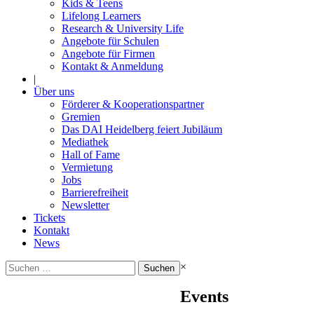
Kids & Teens
Lifelong Learners
Research & University Life
Angebote für Schulen
Angebote für Firmen
Kontakt & Anmeldung
|
Über uns
Förderer & Kooperationspartner
Gremien
Das DAI Heidelberg feiert Jubiläum
Mediathek
Hall of Fame
Vermietung
Jobs
Barrierefreiheit
Newsletter
Tickets
Kontakt
News
Suchen
×
nach:
Events