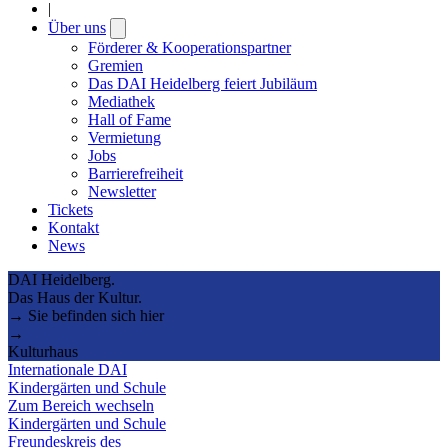
|
Über uns
Open
submenu
Förderer & Kooperationspartner
Gremien
Das DAI Heidelberg feiert Jubiläum
Mediathek
Hall of Fame
Vermietung
Jobs
Barrierefreiheit
Newsletter
Tickets
Kontakt
News
DAI Heidelberg.
Das Haus der Kultur.
→ Sie befinden sich hier
→
Kulturhaus
Internationale DAI
Kindergärten und Schule
Zum Bereich wechseln
Kindergärten und Schule
Freundeskreis des