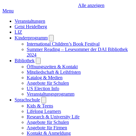
Alle anzeigen
Menu
Veranstaltungen
Geist Heidelberg
LIZ
Kinderprogramm
Open
submenu
International Children’s Book Festival
Summer Reading – Lesesommer der DAI Bibliothek
2024
Bibliothek
Open
submenu
Öffnungszeiten & Kontakt
Mitgliedschaft & Leihfristen
Katalog & Medien
Angebote für Schulen
US Election Info
Veranstaltungsprogramm
Sprachschule
Open
submenu
Kids & Teens
Lifelong Learners
Research & University Life
Angebote für Schulen
Angebote für Firmen
Kontakt & Anmeldung