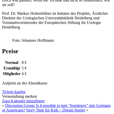
Doch was passiert, wenn die Technik mal nicht so funktioniert, wie
sie soll?
Prof. Dr. Markus Hohenfellner ist Initiator des Projekts, Ärztlicher
Direktor der Urologischen Universitätsklinik Heidelberg und
Vorstandsvorsitzender der Europäischen Stiftung für Urologie
Heidelberg.
Foto: Johannes Hoffmann
Preise
Normal
8 €
Ermäßigt
5 €
Mitglieder
4 €
Aufpreis an der Abendkasse
Tickets kaufen
Veranstaltung merken
Zum Kalender hinzufügen
«
Discussion Group: Is it possible to turn “foreigners” into Germans
or Americans?
Story Time for Kids – Dream Stories
»