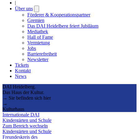
|
Über uns
Open
submenu
Förderer & Kooperationspartner
Gremien
Das DAI Heidelberg feiert Jubiläum
Mediathek
Hall of Fame
Vermietung
Jobs
Barrierefreiheit
Newsletter
Tickets
Kontakt
News
DAI Heidelberg.
Das Haus der Kultur.
→ Sie befinden sich hier
→
Kulturhaus
Internationale DAI
Kindergärten und Schule
Zum Bereich wechseln
Kindergärten und Schule
Freundeskreis des