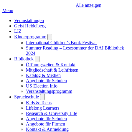
Alle anzeigen
Menu
Veranstaltungen
Geist Heidelberg
LIZ
Kinderprogramm
Open
submenu
International Children’s Book Festival
Summer Reading – Lesesommer der DAI Bibliothek
2024
Bibliothek
Open
submenu
Öffnungszeiten & Kontakt
Mitgliedschaft & Leihfristen
Katalog & Medien
Angebote für Schulen
US Election Info
Veranstaltungsprogramm
Sprachschule
Open
submenu
Kids & Teens
Lifelong Learners
Research & University Life
Angebote für Schulen
Angebote für Firmen
Kontakt & Anmeldung