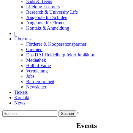
Kids & Teens
Lifelong Learners
Research & University Life
Angebote für Schulen
Angebote für Firmen
Kontakt & Anmeldung
|
Über uns
Förderer & Kooperationspartner
Gremien
Das DAI Heidelberg feiert Jubiläum
Mediathek
Hall of Fame
Vermietung
Jobs
Barrierefreiheit
Newsletter
Tickets
Kontakt
News
Suchen
×
nach:
Events