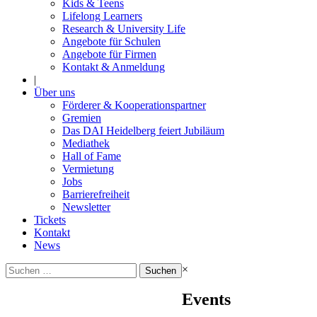
Kids & Teens
Lifelong Learners
Research & University Life
Angebote für Schulen
Angebote für Firmen
Kontakt & Anmeldung
|
Über uns
Förderer & Kooperationspartner
Gremien
Das DAI Heidelberg feiert Jubiläum
Mediathek
Hall of Fame
Vermietung
Jobs
Barrierefreiheit
Newsletter
Tickets
Kontakt
News
Suchen
×
nach:
Events