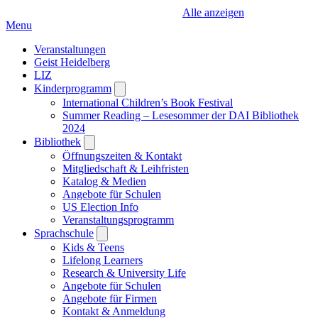
Alle anzeigen
Menu
Veranstaltungen
Geist Heidelberg
LIZ
Kinderprogramm
Open
submenu
International Children’s Book Festival
Summer Reading – Lesesommer der DAI Bibliothek
2024
Bibliothek
Open
submenu
Öffnungszeiten & Kontakt
Mitgliedschaft & Leihfristen
Katalog & Medien
Angebote für Schulen
US Election Info
Veranstaltungsprogramm
Sprachschule
Open
submenu
Kids & Teens
Lifelong Learners
Research & University Life
Angebote für Schulen
Angebote für Firmen
Kontakt & Anmeldung