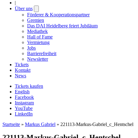
|
Über uns
Open
submenu
Förderer & Kooperationspartner
Gremien
Das DAI Heidelberg feiert Jubiläum
Mediathek
Hall of Fame
Vermietung
Jobs
Barrierefreiheit
Newsletter
Tickets
Kontakt
News
Tickets kaufen
English
Facebook
Instagram
YouTube
LinkedIn
Startseite
»
Markus Gabriel
»
221113-Markus-Gabriel_c_Hentschel
221113-Markus-Gabriel_c_Hentschel