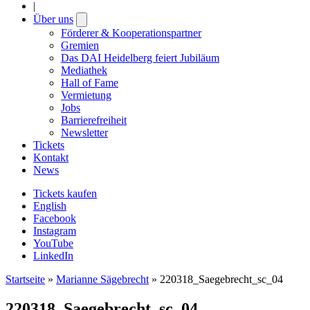
|
Über uns
Open
submenu
Förderer & Kooperationspartner
Gremien
Das DAI Heidelberg feiert Jubiläum
Mediathek
Hall of Fame
Vermietung
Jobs
Barrierefreiheit
Newsletter
Tickets
Kontakt
News
Tickets kaufen
English
Facebook
Instagram
YouTube
LinkedIn
Startseite
»
Marianne Sägebrecht
»
220318_Saegebrecht_sc_04
220318_Saegebrecht_sc_04