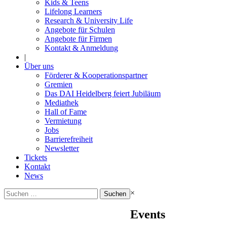
Kids & Teens
Lifelong Learners
Research & University Life
Angebote für Schulen
Angebote für Firmen
Kontakt & Anmeldung
|
Über uns
Förderer & Kooperationspartner
Gremien
Das DAI Heidelberg feiert Jubiläum
Mediathek
Hall of Fame
Vermietung
Jobs
Barrierefreiheit
Newsletter
Tickets
Kontakt
News
Suchen
×
nach:
Events