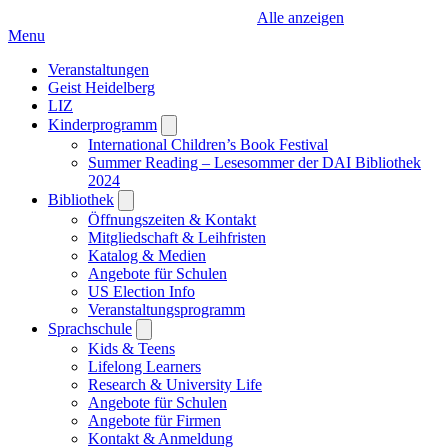
Alle anzeigen
Menu
Veranstaltungen
Geist Heidelberg
LIZ
Kinderprogramm
Open
submenu
International Children’s Book Festival
Summer Reading – Lesesommer der DAI Bibliothek
2024
Bibliothek
Open
submenu
Öffnungszeiten & Kontakt
Mitgliedschaft & Leihfristen
Katalog & Medien
Angebote für Schulen
US Election Info
Veranstaltungsprogramm
Sprachschule
Open
submenu
Kids & Teens
Lifelong Learners
Research & University Life
Angebote für Schulen
Angebote für Firmen
Kontakt & Anmeldung