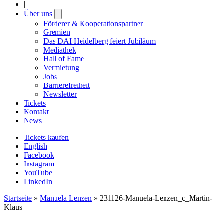
|
Über uns
Open
submenu
Förderer & Kooperationspartner
Gremien
Das DAI Heidelberg feiert Jubiläum
Mediathek
Hall of Fame
Vermietung
Jobs
Barrierefreiheit
Newsletter
Tickets
Kontakt
News
Tickets kaufen
English
Facebook
Instagram
YouTube
LinkedIn
Startseite
»
Manuela Lenzen
»
231126-Manuela-Lenzen_c_Martin-
Klaus