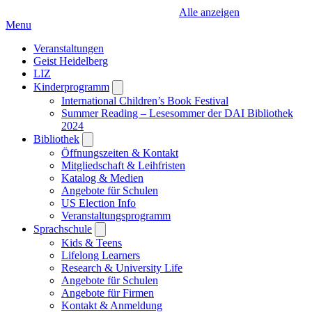
Alle anzeigen
Menu
Veranstaltungen
Geist Heidelberg
LIZ
Kinderprogramm
Open
submenu
International Children’s Book Festival
Summer Reading – Lesesommer der DAI Bibliothek
2024
Bibliothek
Open
submenu
Öffnungszeiten & Kontakt
Mitgliedschaft & Leihfristen
Katalog & Medien
Angebote für Schulen
US Election Info
Veranstaltungsprogramm
Sprachschule
Open
submenu
Kids & Teens
Lifelong Learners
Research & University Life
Angebote für Schulen
Angebote für Firmen
Kontakt & Anmeldung