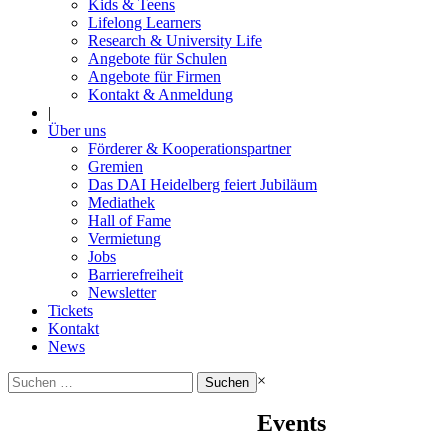
Kids & Teens
Lifelong Learners
Research & University Life
Angebote für Schulen
Angebote für Firmen
Kontakt & Anmeldung
|
Über uns
Förderer & Kooperationspartner
Gremien
Das DAI Heidelberg feiert Jubiläum
Mediathek
Hall of Fame
Vermietung
Jobs
Barrierefreiheit
Newsletter
Tickets
Kontakt
News
Suchen
×
nach:
Events