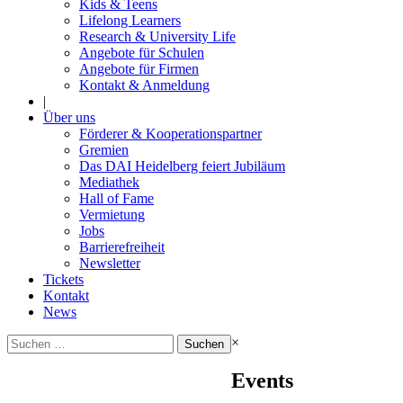
Kids & Teens
Lifelong Learners
Research & University Life
Angebote für Schulen
Angebote für Firmen
Kontakt & Anmeldung
|
Über uns
Förderer & Kooperationspartner
Gremien
Das DAI Heidelberg feiert Jubiläum
Mediathek
Hall of Fame
Vermietung
Jobs
Barrierefreiheit
Newsletter
Tickets
Kontakt
News
Suchen
×
nach:
Events