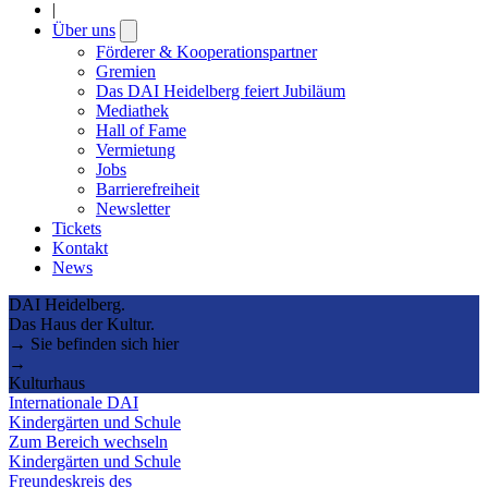
|
Über uns
Open
submenu
Förderer & Kooperationspartner
Gremien
Das DAI Heidelberg feiert Jubiläum
Mediathek
Hall of Fame
Vermietung
Jobs
Barrierefreiheit
Newsletter
Tickets
Kontakt
News
DAI Heidelberg.
Das Haus der Kultur.
→ Sie befinden sich hier
→
Kulturhaus
Internationale DAI
Kindergärten und Schule
Zum Bereich wechseln
Kindergärten und Schule
Freundeskreis des