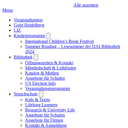
Alle anzeigen
Menu
Veranstaltungen
Geist Heidelberg
LIZ
Kinderprogramm
Open
submenu
International Children’s Book Festival
Summer Reading – Lesesommer der DAI Bibliothek
2024
Bibliothek
Open
submenu
Öffnungszeiten & Kontakt
Mitgliedschaft & Leihfristen
Katalog & Medien
Angebote für Schulen
US Election Info
Veranstaltungsprogramm
Sprachschule
Open
submenu
Kids & Teens
Lifelong Learners
Research & University Life
Angebote für Schulen
Angebote für Firmen
Kontakt & Anmeldung