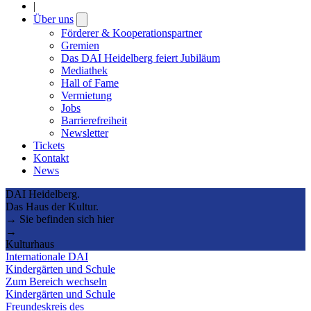
|
Über uns
Open
submenu
Förderer & Kooperationspartner
Gremien
Das DAI Heidelberg feiert Jubiläum
Mediathek
Hall of Fame
Vermietung
Jobs
Barrierefreiheit
Newsletter
Tickets
Kontakt
News
DAI Heidelberg.
Das Haus der Kultur.
→ Sie befinden sich hier
→
Kulturhaus
Internationale DAI
Kindergärten und Schule
Zum Bereich wechseln
Kindergärten und Schule
Freundeskreis des