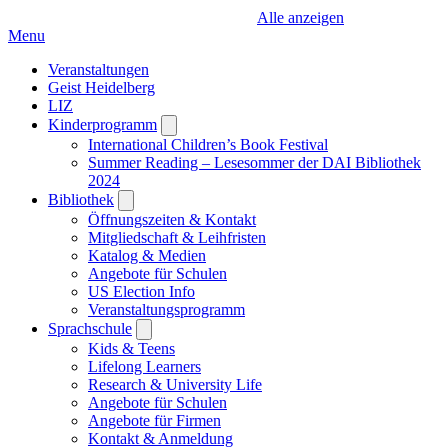
Alle anzeigen
Menu
Veranstaltungen
Geist Heidelberg
LIZ
Kinderprogramm
Open
submenu
International Children’s Book Festival
Summer Reading – Lesesommer der DAI Bibliothek
2024
Bibliothek
Open
submenu
Öffnungszeiten & Kontakt
Mitgliedschaft & Leihfristen
Katalog & Medien
Angebote für Schulen
US Election Info
Veranstaltungsprogramm
Sprachschule
Open
submenu
Kids & Teens
Lifelong Learners
Research & University Life
Angebote für Schulen
Angebote für Firmen
Kontakt & Anmeldung