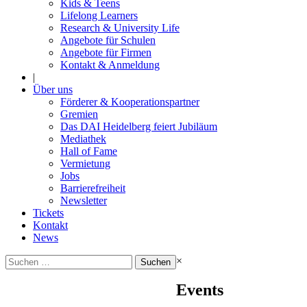
Kids & Teens
Lifelong Learners
Research & University Life
Angebote für Schulen
Angebote für Firmen
Kontakt & Anmeldung
|
Über uns
Förderer & Kooperationspartner
Gremien
Das DAI Heidelberg feiert Jubiläum
Mediathek
Hall of Fame
Vermietung
Jobs
Barrierefreiheit
Newsletter
Tickets
Kontakt
News
Suchen
×
nach:
Events