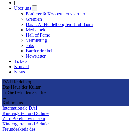
|
Über uns
Open
submenu
Förderer & Kooperationspartner
Gremien
Das DAI Heidelberg feiert Jubiläum
Mediathek
Hall of Fame
Vermietung
Jobs
Barrierefreiheit
Newsletter
Tickets
Kontakt
News
DAI Heidelberg.
Das Haus der Kultur.
→ Sie befinden sich hier
→
Kulturhaus
Internationale DAI
Kindergärten und Schule
Zum Bereich wechseln
Kindergärten und Schule
Freundeskreis des