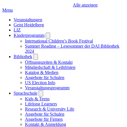
Alle anzeigen
Menu
Veranstaltungen
Geist Heidelberg
LIZ
Kinderprogramm
Open
submenu
International Children’s Book Festival
Summer Reading – Lesesommer der DAI Bibliothek
2024
Bibliothek
Open
submenu
Öffnungszeiten & Kontakt
Mitgliedschaft & Leihfristen
Katalog & Medien
Angebote für Schulen
US Election Info
Veranstaltungsprogramm
Sprachschule
Open
submenu
Kids & Teens
Lifelong Learners
Research & University Life
Angebote für Schulen
Angebote für Firmen
Kontakt & Anmeldung