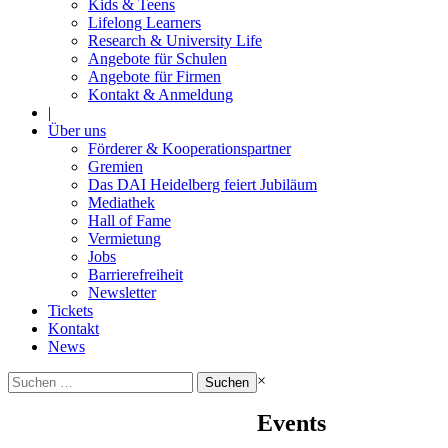
Kids & Teens
Lifelong Learners
Research & University Life
Angebote für Schulen
Angebote für Firmen
Kontakt & Anmeldung
|
Über uns
Förderer & Kooperationspartner
Gremien
Das DAI Heidelberg feiert Jubiläum
Mediathek
Hall of Fame
Vermietung
Jobs
Barrierefreiheit
Newsletter
Tickets
Kontakt
News
Suchen
×
nach:
Events