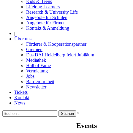
Kids & Teens
Lifelong Learners
Research & University Life
Angebote für Schulen
Angebote für Firmen
Kontakt & Anmeldung
|
Über uns
Förderer & Kooperationspartner
Gremien
Das DAI Heidelberg feiert Jubiläum
Mediathek
Hall of Fame
Vermietung
Jobs
Barrierefreiheit
Newsletter
Tickets
Kontakt
News
Suchen
×
nach:
Events