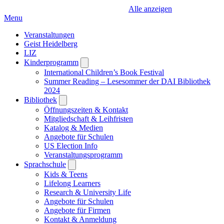
Alle anzeigen
Menu
Veranstaltungen
Geist Heidelberg
LIZ
Kinderprogramm
Open
submenu
International Children’s Book Festival
Summer Reading – Lesesommer der DAI Bibliothek
2024
Bibliothek
Open
submenu
Öffnungszeiten & Kontakt
Mitgliedschaft & Leihfristen
Katalog & Medien
Angebote für Schulen
US Election Info
Veranstaltungsprogramm
Sprachschule
Open
submenu
Kids & Teens
Lifelong Learners
Research & University Life
Angebote für Schulen
Angebote für Firmen
Kontakt & Anmeldung