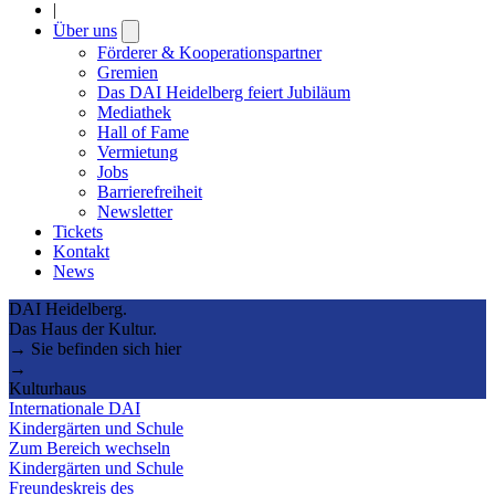
|
Über uns
Open
submenu
Förderer & Kooperationspartner
Gremien
Das DAI Heidelberg feiert Jubiläum
Mediathek
Hall of Fame
Vermietung
Jobs
Barrierefreiheit
Newsletter
Tickets
Kontakt
News
DAI Heidelberg.
Das Haus der Kultur.
→ Sie befinden sich hier
→
Kulturhaus
Internationale DAI
Kindergärten und Schule
Zum Bereich wechseln
Kindergärten und Schule
Freundeskreis des