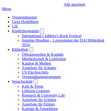
Alle anzeigen
Menu
Veranstaltungen
Geist Heidelberg
LIZ
Kinderprogramm
Open
submenu
International Children’s Book Festival
Summer Reading – Lesesommer der DAI Bibliothek
2024
Bibliothek
Open
submenu
Öffnungszeiten & Kontakt
Mitgliedschaft & Leihfristen
Katalog & Medien
Angebote für Schulen
US Election Info
Veranstaltungsprogramm
Sprachschule
Open
submenu
Kids & Teens
Lifelong Learners
Research & University Life
Angebote für Schulen
Angebote für Firmen
Kontakt & Anmeldung