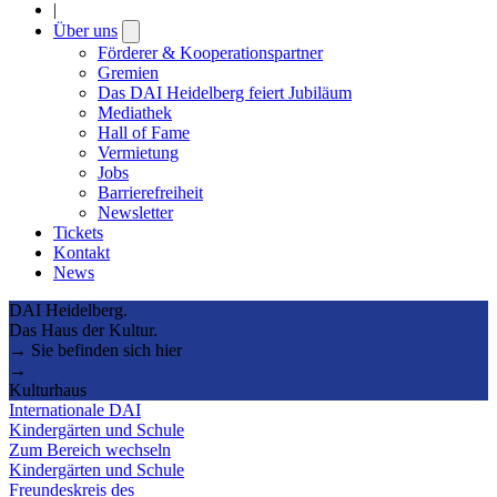
|
Über uns
Open
submenu
Förderer & Kooperationspartner
Gremien
Das DAI Heidelberg feiert Jubiläum
Mediathek
Hall of Fame
Vermietung
Jobs
Barrierefreiheit
Newsletter
Tickets
Kontakt
News
DAI Heidelberg.
Das Haus der Kultur.
→ Sie befinden sich hier
→
Kulturhaus
Internationale DAI
Kindergärten und Schule
Zum Bereich wechseln
Kindergärten und Schule
Freundeskreis des