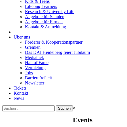
Kids & Teens
Lifelong Learners
Research & University Life
Angebote für Schulen
Angebote für Firmen
Kontakt & Anmeldung
|
Über uns
Förderer & Kooperationspartner
Gremien
Das DAI Heidelberg feiert Jubiläum
Mediathek
Hall of Fame
Vermietung
Jobs
Barrierefreiheit
Newsletter
Tickets
Kontakt
News
Suchen
×
nach:
Events