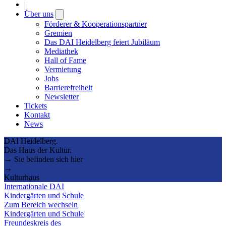
|
Über uns
Open
submenu
Förderer & Kooperationspartner
Gremien
Das DAI Heidelberg feiert Jubiläum
Mediathek
Hall of Fame
Vermietung
Jobs
Barrierefreiheit
Newsletter
Tickets
Kontakt
News
DAI Heidelberg.
Das Haus der Kultur.
→ Sie befinden sich hier
→
Kulturhaus
Internationale DAI
Kindergärten und Schule
Zum Bereich wechseln
Kindergärten und Schule
Freundeskreis des