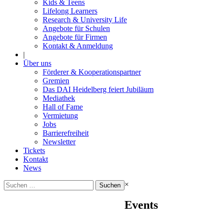
Kids & Teens
Lifelong Learners
Research & University Life
Angebote für Schulen
Angebote für Firmen
Kontakt & Anmeldung
|
Über uns
Förderer & Kooperationspartner
Gremien
Das DAI Heidelberg feiert Jubiläum
Mediathek
Hall of Fame
Vermietung
Jobs
Barrierefreiheit
Newsletter
Tickets
Kontakt
News
Suchen
×
nach:
Events