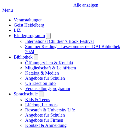
Alle anzeigen
Menu
Veranstaltungen
Geist Heidelberg
LIZ
Kinderprogramm
Open
submenu
International Children’s Book Festival
Summer Reading – Lesesommer der DAI Bibliothek
2024
Bibliothek
Open
submenu
Öffnungszeiten & Kontakt
Mitgliedschaft & Leihfristen
Katalog & Medien
Angebote für Schulen
US Election Info
Veranstaltungsprogramm
Sprachschule
Open
submenu
Kids & Teens
Lifelong Learners
Research & University Life
Angebote für Schulen
Angebote für Firmen
Kontakt & Anmeldung