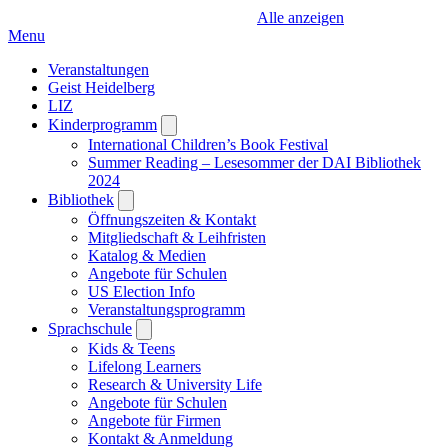
Alle anzeigen
Menu
Veranstaltungen
Geist Heidelberg
LIZ
Kinderprogramm
Open
submenu
International Children’s Book Festival
Summer Reading – Lesesommer der DAI Bibliothek
2024
Bibliothek
Open
submenu
Öffnungszeiten & Kontakt
Mitgliedschaft & Leihfristen
Katalog & Medien
Angebote für Schulen
US Election Info
Veranstaltungsprogramm
Sprachschule
Open
submenu
Kids & Teens
Lifelong Learners
Research & University Life
Angebote für Schulen
Angebote für Firmen
Kontakt & Anmeldung