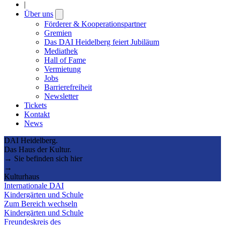
|
Über uns
Open
submenu
Förderer & Kooperationspartner
Gremien
Das DAI Heidelberg feiert Jubiläum
Mediathek
Hall of Fame
Vermietung
Jobs
Barrierefreiheit
Newsletter
Tickets
Kontakt
News
DAI Heidelberg.
Das Haus der Kultur.
→ Sie befinden sich hier
→
Kulturhaus
Internationale DAI
Kindergärten und Schule
Zum Bereich wechseln
Kindergärten und Schule
Freundeskreis des