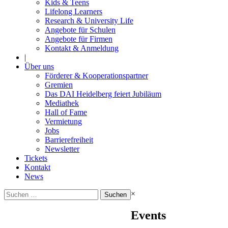
Kids & Teens
Lifelong Learners
Research & University Life
Angebote für Schulen
Angebote für Firmen
Kontakt & Anmeldung
|
Über uns
Förderer & Kooperationspartner
Gremien
Das DAI Heidelberg feiert Jubiläum
Mediathek
Hall of Fame
Vermietung
Jobs
Barrierefreiheit
Newsletter
Tickets
Kontakt
News
Suchen
×
nach:
Events