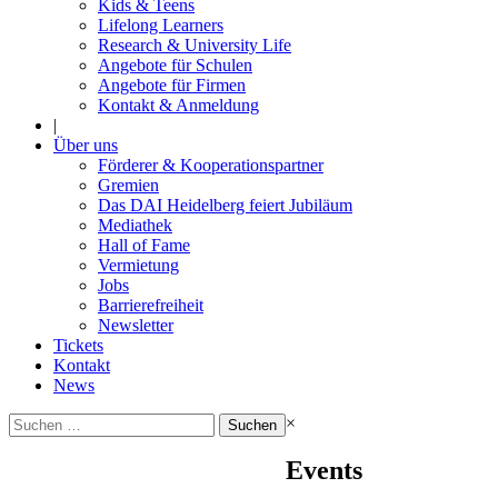
Kids & Teens
Lifelong Learners
Research & University Life
Angebote für Schulen
Angebote für Firmen
Kontakt & Anmeldung
|
Über uns
Förderer & Kooperationspartner
Gremien
Das DAI Heidelberg feiert Jubiläum
Mediathek
Hall of Fame
Vermietung
Jobs
Barrierefreiheit
Newsletter
Tickets
Kontakt
News
Suchen
×
nach:
Events