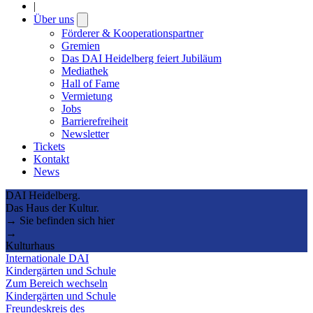
|
Über uns
Open
submenu
Förderer & Kooperationspartner
Gremien
Das DAI Heidelberg feiert Jubiläum
Mediathek
Hall of Fame
Vermietung
Jobs
Barrierefreiheit
Newsletter
Tickets
Kontakt
News
DAI Heidelberg.
Das Haus der Kultur.
→ Sie befinden sich hier
→
Kulturhaus
Internationale DAI
Kindergärten und Schule
Zum Bereich wechseln
Kindergärten und Schule
Freundeskreis des