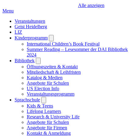
Alle anzeigen
Menu
Veranstaltungen
Geist Heidelberg
LIZ
Kinderprogramm
Open
submenu
International Children’s Book Festival
Summer Reading – Lesesommer der DAI Bibliothek
2024
Bibliothek
Open
submenu
Öffnungszeiten & Kontakt
Mitgliedschaft & Leihfristen
Katalog & Medien
Angebote für Schulen
US Election Info
Veranstaltungsprogramm
Sprachschule
Open
submenu
Kids & Teens
Lifelong Learners
Research & University Life
Angebote für Schulen
Angebote für Firmen
Kontakt & Anmeldung