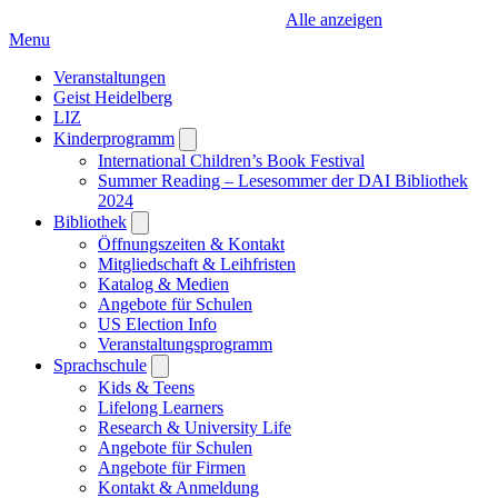
Alle anzeigen
Menu
Veranstaltungen
Geist Heidelberg
LIZ
Kinderprogramm
Open
submenu
International Children’s Book Festival
Summer Reading – Lesesommer der DAI Bibliothek
2024
Bibliothek
Open
submenu
Öffnungszeiten & Kontakt
Mitgliedschaft & Leihfristen
Katalog & Medien
Angebote für Schulen
US Election Info
Veranstaltungsprogramm
Sprachschule
Open
submenu
Kids & Teens
Lifelong Learners
Research & University Life
Angebote für Schulen
Angebote für Firmen
Kontakt & Anmeldung