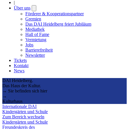
|
Über uns
Open
submenu
Förderer & Kooperationspartner
Gremien
Das DAI Heidelberg feiert Jubiläum
Mediathek
Hall of Fame
Vermietung
Jobs
Barrierefreiheit
Newsletter
Tickets
Kontakt
News
DAI Heidelberg.
Das Haus der Kultur.
→ Sie befinden sich hier
→
Kulturhaus
Internationale DAI
Kindergärten und Schule
Zum Bereich wechseln
Kindergärten und Schule
Freundeskreis des