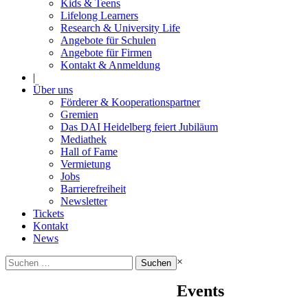
Kids & Teens
Lifelong Learners
Research & University Life
Angebote für Schulen
Angebote für Firmen
Kontakt & Anmeldung
|
Über uns
Förderer & Kooperationspartner
Gremien
Das DAI Heidelberg feiert Jubiläum
Mediathek
Hall of Fame
Vermietung
Jobs
Barrierefreiheit
Newsletter
Tickets
Kontakt
News
Suchen
×
nach:
Events