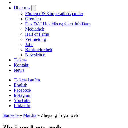
|
Über uns
Open
submenu
Förderer & Kooperationspartner
Gremien
Das DAI Heidelberg feiert Jubiläum
Mediathek
Hall of Fame
Vermietung
Jobs
Barrierefreiheit
Newsletter
Tickets
Kontakt
News
Tickets kaufen
English
Facebook
Instagram
YouTube
LinkedIn
Startseite
»
Mai Jia
»
Zhejiang-Logo_web
Zhejiang-Logo_web