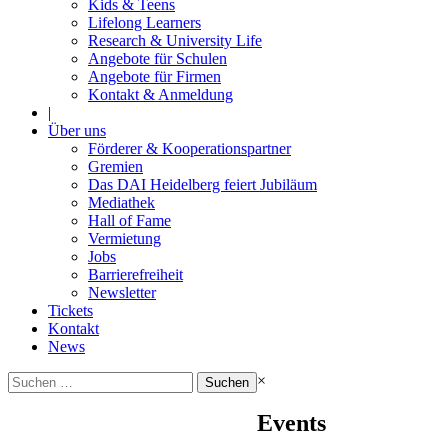
Kids & Teens
Lifelong Learners
Research & University Life
Angebote für Schulen
Angebote für Firmen
Kontakt & Anmeldung
|
Über uns
Förderer & Kooperationspartner
Gremien
Das DAI Heidelberg feiert Jubiläum
Mediathek
Hall of Fame
Vermietung
Jobs
Barrierefreiheit
Newsletter
Tickets
Kontakt
News
Suchen
×
nach:
Events