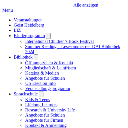
Alle anzeigen
Menu
Veranstaltungen
Geist Heidelberg
LIZ
Kinderprogramm
Open
submenu
International Children’s Book Festival
Summer Reading – Lesesommer der DAI Bibliothek
2024
Bibliothek
Open
submenu
Öffnungszeiten & Kontakt
Mitgliedschaft & Leihfristen
Katalog & Medien
Angebote für Schulen
US Election Info
Veranstaltungsprogramm
Sprachschule
Open
submenu
Kids & Teens
Lifelong Learners
Research & University Life
Angebote für Schulen
Angebote für Firmen
Kontakt & Anmeldung