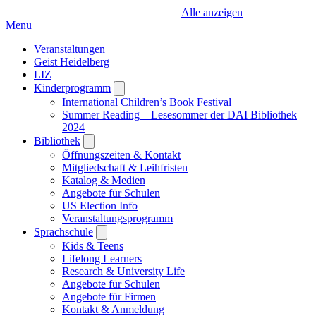
Alle anzeigen
Menu
Veranstaltungen
Geist Heidelberg
LIZ
Kinderprogramm
Open
submenu
International Children’s Book Festival
Summer Reading – Lesesommer der DAI Bibliothek
2024
Bibliothek
Open
submenu
Öffnungszeiten & Kontakt
Mitgliedschaft & Leihfristen
Katalog & Medien
Angebote für Schulen
US Election Info
Veranstaltungsprogramm
Sprachschule
Open
submenu
Kids & Teens
Lifelong Learners
Research & University Life
Angebote für Schulen
Angebote für Firmen
Kontakt & Anmeldung