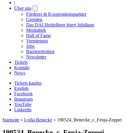
|
Über uns
Open
submenu
Förderer & Kooperationspartner
Gremien
Das DAI Heidelberg feiert Jubiläum
Mediathek
Hall of Fame
Vermietung
Jobs
Barrierefreiheit
Newsletter
Tickets
Kontakt
News
Tickets kaufen
English
Facebook
Instagram
YouTube
LinkedIn
Startseite
»
Lydia Benecke
»
190524_Benecke_c_Fenja-Zeppei
190524_Benecke_c_Fenja-Zeppei