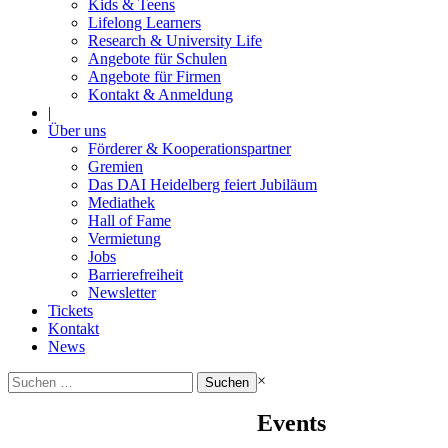
Kids & Teens
Lifelong Learners
Research & University Life
Angebote für Schulen
Angebote für Firmen
Kontakt & Anmeldung
|
Über uns
Förderer & Kooperationspartner
Gremien
Das DAI Heidelberg feiert Jubiläum
Mediathek
Hall of Fame
Vermietung
Jobs
Barrierefreiheit
Newsletter
Tickets
Kontakt
News
Suchen
×
nach:
Events