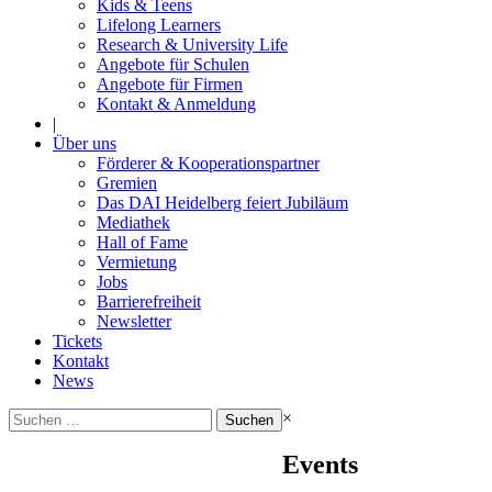
Kids & Teens
Lifelong Learners
Research & University Life
Angebote für Schulen
Angebote für Firmen
Kontakt & Anmeldung
|
Über uns
Förderer & Kooperationspartner
Gremien
Das DAI Heidelberg feiert Jubiläum
Mediathek
Hall of Fame
Vermietung
Jobs
Barrierefreiheit
Newsletter
Tickets
Kontakt
News
Suchen
×
nach:
Events