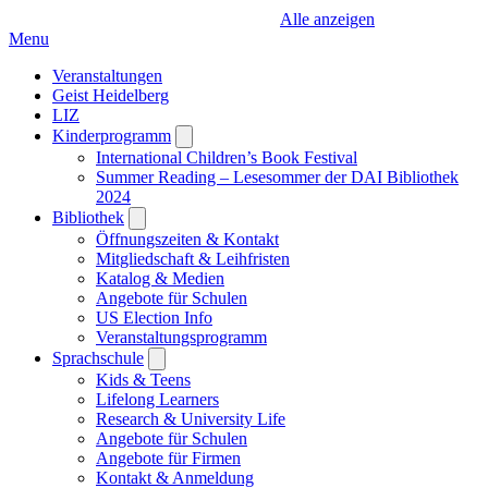
Alle anzeigen
Menu
Veranstaltungen
Geist Heidelberg
LIZ
Kinderprogramm
Open
submenu
International Children’s Book Festival
Summer Reading – Lesesommer der DAI Bibliothek
2024
Bibliothek
Open
submenu
Öffnungszeiten & Kontakt
Mitgliedschaft & Leihfristen
Katalog & Medien
Angebote für Schulen
US Election Info
Veranstaltungsprogramm
Sprachschule
Open
submenu
Kids & Teens
Lifelong Learners
Research & University Life
Angebote für Schulen
Angebote für Firmen
Kontakt & Anmeldung