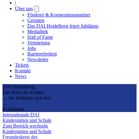
|
Über uns
Open
submenu
Förderer & Kooperationspartner
Gremien
Das DAI Heidelberg feiert Jubiläum
Mediathek
Hall of Fame
Vermietung
Jobs
Barrierefreiheit
Newsletter
Tickets
Kontakt
News
DAI Heidelberg.
Das Haus der Kultur.
→ Sie befinden sich hier
→
Kulturhaus
Internationale DAI
Kindergärten und Schule
Zum Bereich wechseln
Kindergärten und Schule
Freundeskreis des