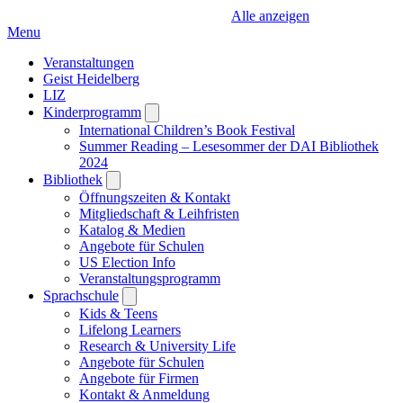
Alle anzeigen
Menu
Veranstaltungen
Geist Heidelberg
LIZ
Kinderprogramm
Open
submenu
International Children’s Book Festival
Summer Reading – Lesesommer der DAI Bibliothek
2024
Bibliothek
Open
submenu
Öffnungszeiten & Kontakt
Mitgliedschaft & Leihfristen
Katalog & Medien
Angebote für Schulen
US Election Info
Veranstaltungsprogramm
Sprachschule
Open
submenu
Kids & Teens
Lifelong Learners
Research & University Life
Angebote für Schulen
Angebote für Firmen
Kontakt & Anmeldung