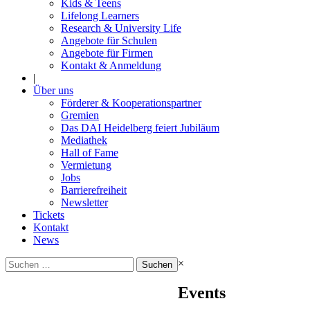
Kids & Teens
Lifelong Learners
Research & University Life
Angebote für Schulen
Angebote für Firmen
Kontakt & Anmeldung
|
Über uns
Förderer & Kooperationspartner
Gremien
Das DAI Heidelberg feiert Jubiläum
Mediathek
Hall of Fame
Vermietung
Jobs
Barrierefreiheit
Newsletter
Tickets
Kontakt
News
Suchen
×
nach:
Events