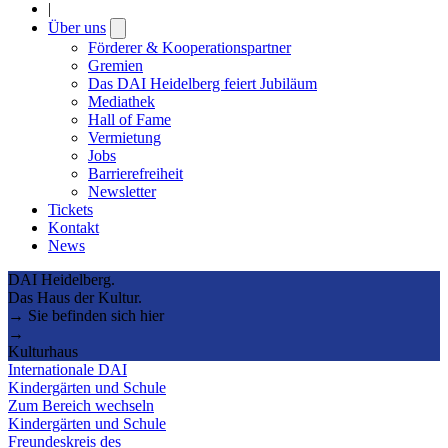
|
Über uns
Open
submenu
Förderer & Kooperationspartner
Gremien
Das DAI Heidelberg feiert Jubiläum
Mediathek
Hall of Fame
Vermietung
Jobs
Barrierefreiheit
Newsletter
Tickets
Kontakt
News
DAI Heidelberg.
Das Haus der Kultur.
→ Sie befinden sich hier
→
Kulturhaus
Internationale DAI
Kindergärten und Schule
Zum Bereich wechseln
Kindergärten und Schule
Freundeskreis des