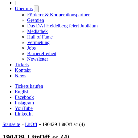
|
Über uns
Open
submenu
Förderer & Kooperationspartner
Gremien
Das DAI Heidelberg feiert Jubiläum
Mediathek
Hall of Fame
Vermietung
Jobs
Barrierefreiheit
Newsletter
Tickets
Kontakt
News
Tickets kaufen
English
Facebook
Instagram
YouTube
LinkedIn
Startseite
»
LitOff
»
190429-LittOff-sc-(4)
190429-LittOff-sc-(4)