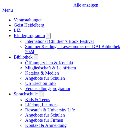
Alle anzeigen
Menu
Veranstaltungen
Geist Heidelberg
LIZ
Kinderprogramm
Open
submenu
International Children’s Book Festival
Summer Reading – Lesesommer der DAI Bibliothek
2024
Bibliothek
Open
submenu
Öffnungszeiten & Kontakt
Mitgliedschaft & Leihfristen
Katalog & Medien
Angebote für Schulen
US Election Info
Veranstaltungsprogramm
Sprachschule
Open
submenu
Kids & Teens
Lifelong Learners
Research & University Life
Angebote für Schulen
Angebote für Firmen
Kontakt & Anmeldung