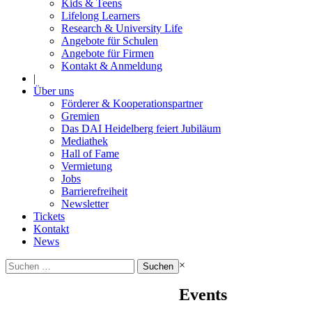
Kids & Teens
Lifelong Learners
Research & University Life
Angebote für Schulen
Angebote für Firmen
Kontakt & Anmeldung
|
Über uns
Förderer & Kooperationspartner
Gremien
Das DAI Heidelberg feiert Jubiläum
Mediathek
Hall of Fame
Vermietung
Jobs
Barrierefreiheit
Newsletter
Tickets
Kontakt
News
Suchen
×
nach:
Events