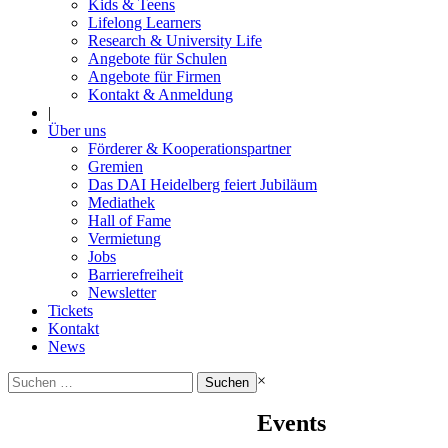
Kids & Teens
Lifelong Learners
Research & University Life
Angebote für Schulen
Angebote für Firmen
Kontakt & Anmeldung
|
Über uns
Förderer & Kooperationspartner
Gremien
Das DAI Heidelberg feiert Jubiläum
Mediathek
Hall of Fame
Vermietung
Jobs
Barrierefreiheit
Newsletter
Tickets
Kontakt
News
Suchen
×
nach:
Events