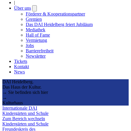
|
Über uns
Open
submenu
Förderer & Kooperationspartner
Gremien
Das DAI Heidelberg feiert Jubiläum
Mediathek
Hall of Fame
Vermietung
Jobs
Barrierefreiheit
Newsletter
Tickets
Kontakt
News
DAI Heidelberg.
Das Haus der Kultur.
→ Sie befinden sich hier
→
Kulturhaus
Internationale DAI
Kindergärten und Schule
Zum Bereich wechseln
Kindergärten und Schule
Freundeskreis des