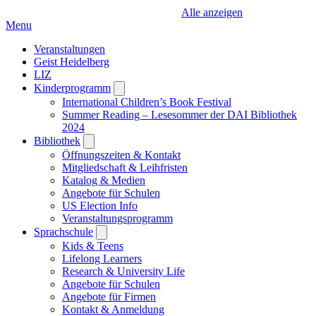
Alle anzeigen
Menu
Veranstaltungen
Geist Heidelberg
LIZ
Kinderprogramm
Open
submenu
International Children’s Book Festival
Summer Reading – Lesesommer der DAI Bibliothek
2024
Bibliothek
Open
submenu
Öffnungszeiten & Kontakt
Mitgliedschaft & Leihfristen
Katalog & Medien
Angebote für Schulen
US Election Info
Veranstaltungsprogramm
Sprachschule
Open
submenu
Kids & Teens
Lifelong Learners
Research & University Life
Angebote für Schulen
Angebote für Firmen
Kontakt & Anmeldung