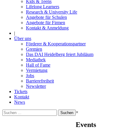
Kids & Teens
Lifelong Learners
Research & University Life
Angebote für Schulen
Angebote für Firmen
Kontakt & Anmeldung
|
Über uns
Förderer & Kooperationspartner
Gremien
Das DAI Heidelberg feiert Jubiläum
Mediathek
Hall of Fame
Vermietung
Jobs
Barrierefreiheit
Newsletter
Tickets
Kontakt
News
Suchen
×
nach:
Events