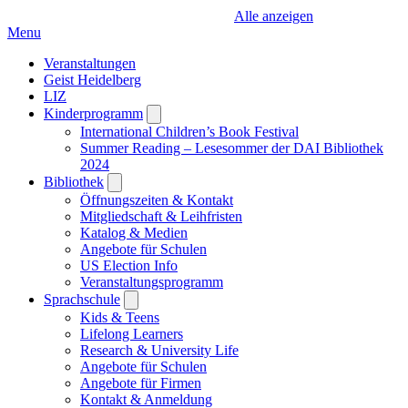
Alle anzeigen
Menu
Veranstaltungen
Geist Heidelberg
LIZ
Kinderprogramm
Open
submenu
International Children’s Book Festival
Summer Reading – Lesesommer der DAI Bibliothek
2024
Bibliothek
Open
submenu
Öffnungszeiten & Kontakt
Mitgliedschaft & Leihfristen
Katalog & Medien
Angebote für Schulen
US Election Info
Veranstaltungsprogramm
Sprachschule
Open
submenu
Kids & Teens
Lifelong Learners
Research & University Life
Angebote für Schulen
Angebote für Firmen
Kontakt & Anmeldung