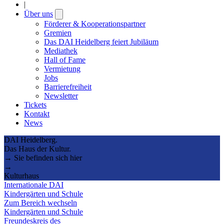
|
Über uns
Open
submenu
Förderer & Kooperationspartner
Gremien
Das DAI Heidelberg feiert Jubiläum
Mediathek
Hall of Fame
Vermietung
Jobs
Barrierefreiheit
Newsletter
Tickets
Kontakt
News
DAI Heidelberg.
Das Haus der Kultur.
→ Sie befinden sich hier
→
Kulturhaus
Internationale DAI
Kindergärten und Schule
Zum Bereich wechseln
Kindergärten und Schule
Freundeskreis des