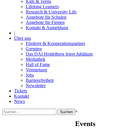
Kids & Teens
Lifelong Learners
Research & University Life
Angebote für Schulen
Angebote für Firmen
Kontakt & Anmeldung
|
Über uns
Förderer & Kooperationspartner
Gremien
Das DAI Heidelberg feiert Jubiläum
Mediathek
Hall of Fame
Vermietung
Jobs
Barrierefreiheit
Newsletter
Tickets
Kontakt
News
Suchen
×
nach:
Events