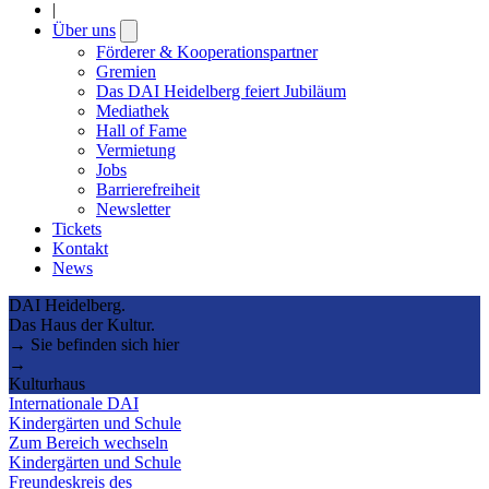
|
Über uns
Open
submenu
Förderer & Kooperationspartner
Gremien
Das DAI Heidelberg feiert Jubiläum
Mediathek
Hall of Fame
Vermietung
Jobs
Barrierefreiheit
Newsletter
Tickets
Kontakt
News
DAI Heidelberg.
Das Haus der Kultur.
→ Sie befinden sich hier
→
Kulturhaus
Internationale DAI
Kindergärten und Schule
Zum Bereich wechseln
Kindergärten und Schule
Freundeskreis des