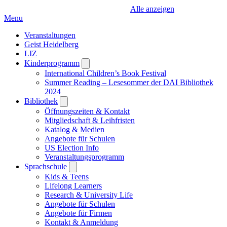
Alle anzeigen
Menu
Veranstaltungen
Geist Heidelberg
LIZ
Kinderprogramm
Open
submenu
International Children’s Book Festival
Summer Reading – Lesesommer der DAI Bibliothek
2024
Bibliothek
Open
submenu
Öffnungszeiten & Kontakt
Mitgliedschaft & Leihfristen
Katalog & Medien
Angebote für Schulen
US Election Info
Veranstaltungsprogramm
Sprachschule
Open
submenu
Kids & Teens
Lifelong Learners
Research & University Life
Angebote für Schulen
Angebote für Firmen
Kontakt & Anmeldung