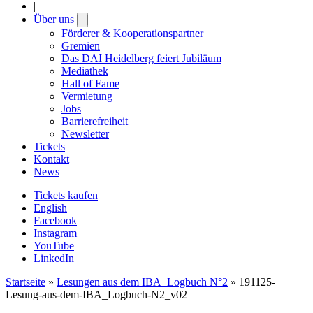
|
Über uns
Open
submenu
Förderer & Kooperationspartner
Gremien
Das DAI Heidelberg feiert Jubiläum
Mediathek
Hall of Fame
Vermietung
Jobs
Barrierefreiheit
Newsletter
Tickets
Kontakt
News
Tickets kaufen
English
Facebook
Instagram
YouTube
LinkedIn
Startseite
»
Lesungen aus dem IBA_Logbuch N°2
»
191125-
Lesung-aus-dem-IBA_Logbuch-N2_v02