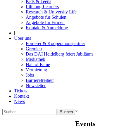
Kids & Teens
Lifelong Learners
Research & University Life
Angebote für Schulen
Angebote für Firmen
Kontakt & Anmeldung
|
Über uns
Förderer & Kooperationspartner
Gremien
Das DAI Heidelberg feiert Jubiläum
Mediathek
Hall of Fame
Vermietung
Jobs
Barrierefreiheit
Newsletter
Tickets
Kontakt
News
Suchen
×
nach:
Events