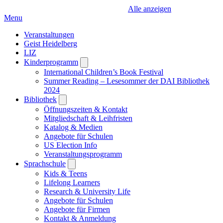
Alle anzeigen
Menu
Veranstaltungen
Geist Heidelberg
LIZ
Kinderprogramm
Open
submenu
International Children’s Book Festival
Summer Reading – Lesesommer der DAI Bibliothek
2024
Bibliothek
Open
submenu
Öffnungszeiten & Kontakt
Mitgliedschaft & Leihfristen
Katalog & Medien
Angebote für Schulen
US Election Info
Veranstaltungsprogramm
Sprachschule
Open
submenu
Kids & Teens
Lifelong Learners
Research & University Life
Angebote für Schulen
Angebote für Firmen
Kontakt & Anmeldung