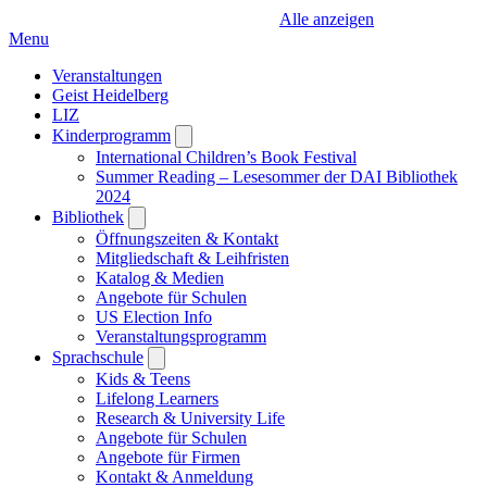
Alle anzeigen
Menu
Veranstaltungen
Geist Heidelberg
LIZ
Kinderprogramm
Open
submenu
International Children’s Book Festival
Summer Reading – Lesesommer der DAI Bibliothek
2024
Bibliothek
Open
submenu
Öffnungszeiten & Kontakt
Mitgliedschaft & Leihfristen
Katalog & Medien
Angebote für Schulen
US Election Info
Veranstaltungsprogramm
Sprachschule
Open
submenu
Kids & Teens
Lifelong Learners
Research & University Life
Angebote für Schulen
Angebote für Firmen
Kontakt & Anmeldung