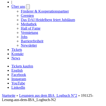
|
Über uns
Open
submenu
Förderer & Kooperationspartner
Gremien
Das DAI Heidelberg feiert Jubiläum
Mediathek
Hall of Fame
Vermietung
Jobs
Barrierefreiheit
Newsletter
Tickets
Kontakt
News
Tickets kaufen
English
Facebook
Instagram
YouTube
LinkedIn
Startseite
»
Lesungen aus dem IBA_Logbuch N°2
»
191125-
Lesung-aus-dem-IBA_Logbuch-N2