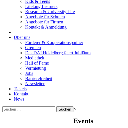
Kids & Teens
Lifelong Learners
Research & University Life
Angebote für Schulen
Angebote für Firmen
Kontakt & Anmeldung
|
Über uns
Förderer & Kooperationspartner
Gremien
Das DAI Heidelberg feiert Jubiläum
Mediathek
Hall of Fame
Vermietung
Jobs
Barrierefreiheit
Newsletter
Tickets
Kontakt
News
Suchen
×
nach:
Events