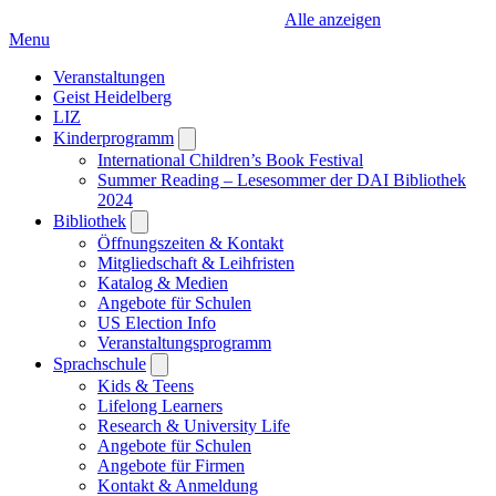
Alle anzeigen
Menu
Veranstaltungen
Geist Heidelberg
LIZ
Kinderprogramm
Open
submenu
International Children’s Book Festival
Summer Reading – Lesesommer der DAI Bibliothek
2024
Bibliothek
Open
submenu
Öffnungszeiten & Kontakt
Mitgliedschaft & Leihfristen
Katalog & Medien
Angebote für Schulen
US Election Info
Veranstaltungsprogramm
Sprachschule
Open
submenu
Kids & Teens
Lifelong Learners
Research & University Life
Angebote für Schulen
Angebote für Firmen
Kontakt & Anmeldung