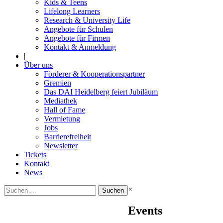
Kids & Teens
Lifelong Learners
Research & University Life
Angebote für Schulen
Angebote für Firmen
Kontakt & Anmeldung
|
Über uns
Förderer & Kooperationspartner
Gremien
Das DAI Heidelberg feiert Jubiläum
Mediathek
Hall of Fame
Vermietung
Jobs
Barrierefreiheit
Newsletter
Tickets
Kontakt
News
Suchen
×
nach:
Events