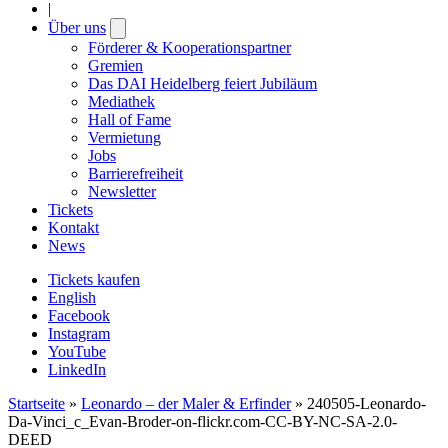
|
Über uns
Open
submenu
Förderer & Kooperationspartner
Gremien
Das DAI Heidelberg feiert Jubiläum
Mediathek
Hall of Fame
Vermietung
Jobs
Barrierefreiheit
Newsletter
Tickets
Kontakt
News
Tickets kaufen
English
Facebook
Instagram
YouTube
LinkedIn
Startseite
»
Leonardo – der Maler & Erfinder
»
240505-Leonardo-
Da-Vinci_c_Evan-Broder-on-flickr.com-CC-BY-NC-SA-2.0-
DEED